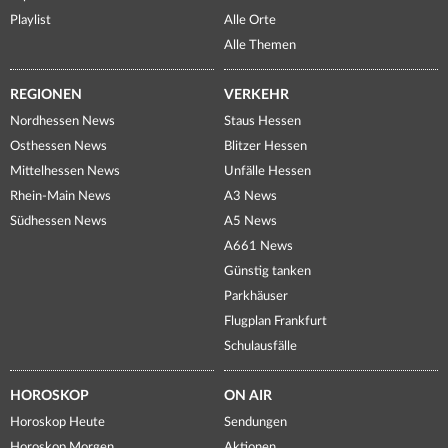
Playlist
Alle Orte
Alle Themen
REGIONEN
VERKEHR
Nordhessen News
Staus Hessen
Osthessen News
Blitzer Hessen
Mittelhessen News
Unfälle Hessen
Rhein-Main News
A3 News
Südhessen News
A5 News
A661 News
Günstig tanken
Parkhäuser
Flugplan Frankfurt
Schulausfälle
HOROSKOP
ON AIR
Horoskop Heute
Sendungen
Horoskop Morgen
Aktionen