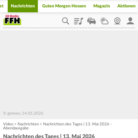
et
Nachrichten
Guten Morgen Hessen
Magazin
Aktionen
Playlist
Staupilot
Wetter
Webcam
Mein
© glomex, 14.05.2026
Video
>
Nachrichten
>
Nachrichten des Tages | 13. Mai 2026 -
Abendausgabe
Nachrichten des Tages | 13. Mai 2026