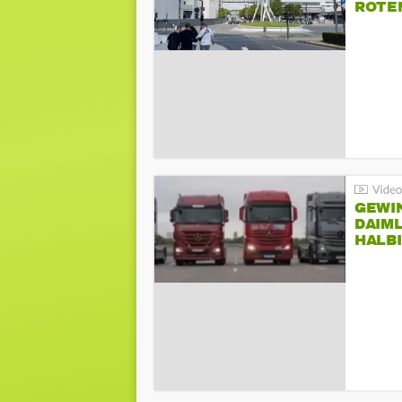
ROTE
GEWI
DAIM
HALB