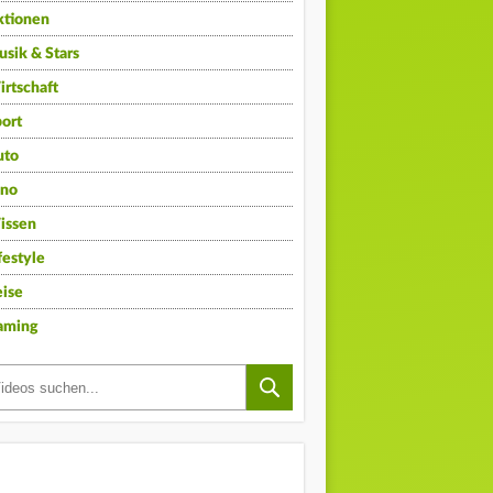
ktionen
sik & Stars
rtschaft
ort
uto
ino
issen
festyle
ise
aming