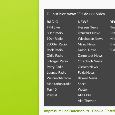
Du bist hier:
www.FFH.de
>>>
Video
RADIO
NEWS
RE
FFH Live
Hessen News
Nor
80er Radio
Frankfurt News
Ost
90er Radio
Wiesbaden News
Mit
2000er Radio
Mainz News
Rhe
Rock Radio
Kassel News
Süd
Oldie Radio
Darmstadt News
Schlager Radio
Offenbach News
Party Radio
Gießen News
Lounge Radio
Fulda News
Weihnachtsradio
Bayern News
Meditationsradio
Sport
Top 40
Wetter
Playlist
Alle Orte
Alle Themen
Impressum und Datenschutz
Cookie-Einste