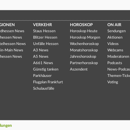
GIONEN
VERKEHR
HOROSKOP
ON AIR
dhessen News
Staus Hessen
Horoskop Heute
Sendungen
hessen News
Blitzer Hessen
Horoskop Morgen
Aktionen
telhessen News
Unfälle Hessen
Wochenhoroskop
Videos
in-Main News
A3 News
Monatshoroskop
Webcams
hessen News
A5 News
Jahreshoroskop
Moderatoren
A661 News
Partnerhoroskop
Podcasts
Günstig tanken
Aszendent
News-Podcas
Parkhäuser
Themen-Tick
Flugplan Frankfurt
Voting
Schulausfälle
llungen