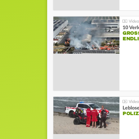
10 Ver
GROSS
NDLI
Leblos
POLIZ