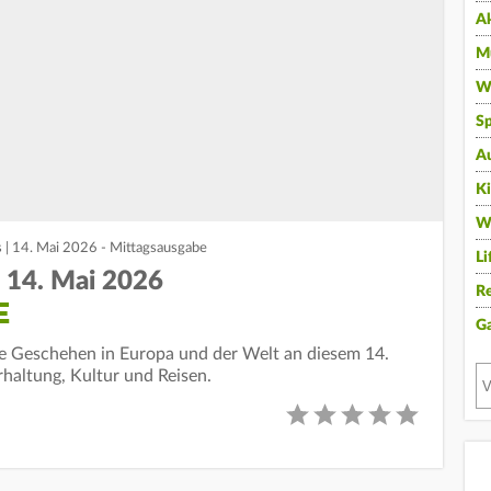
A
Mu
Wi
Sp
A
K
W
 | 14. Mai 2026 - Mittagsausgabe
Li
| 14. Mai 2026
Re
E
G
lle Geschehen in Europa und der Welt an diesem 14.
rhaltung, Kultur und Reisen.