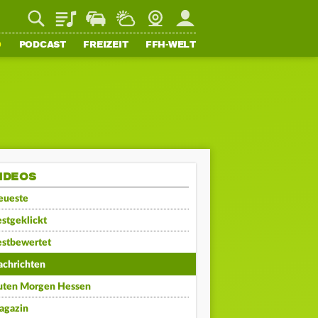
Playlist
Staupilot
Wetter
Webcam
Mein FFH
O
PODCAST
FREIZEIT
FFH-WELT
IDEOS
eueste
stgeklickt
estbewertet
achrichten
uten Morgen Hessen
agazin