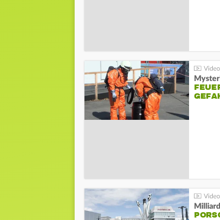
Mysteri
FEUE
GEFA
Millia
PORSC