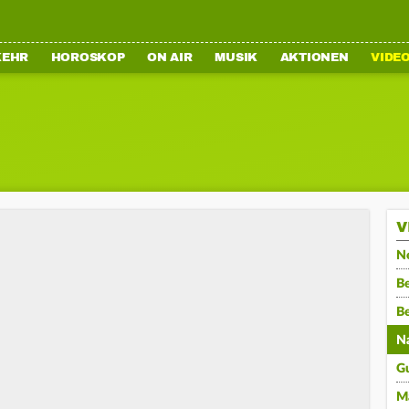
KEHR
HOROSKOP
ON AIR
MUSIK
AKTIONEN
VIDE
V
N
Be
B
N
G
M