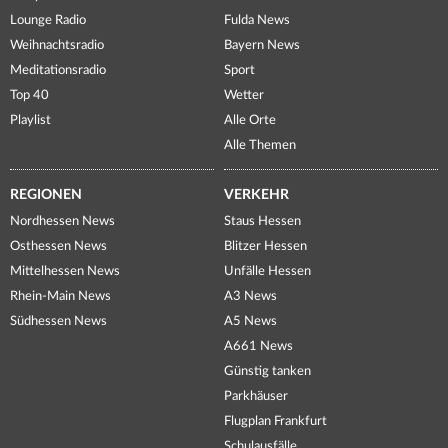
Lounge Radio
Fulda News
Weihnachtsradio
Bayern News
Meditationsradio
Sport
Top 40
Wetter
Playlist
Alle Orte
Alle Themen
REGIONEN
VERKEHR
Nordhessen News
Staus Hessen
Osthessen News
Blitzer Hessen
Mittelhessen News
Unfälle Hessen
Rhein-Main News
A3 News
Südhessen News
A5 News
A661 News
Günstig tanken
Parkhäuser
Flugplan Frankfurt
Schulausfälle