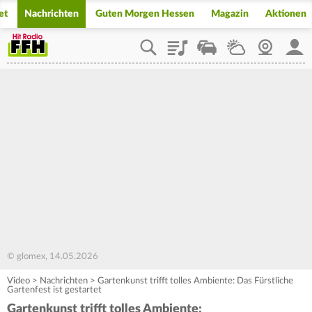
et
Nachrichten
Guten Morgen Hessen
Magazin
Aktionen
Playlist
Staupilot
Wetter
Webcam
Mein
© glomex, 14.05.2026
Video
>
Nachrichten
>
Gartenkunst trifft tolles Ambiente: Das Fürstliche
Gartenfest ist gestartet
Gartenkunst trifft tolles Ambiente: