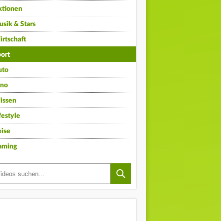
ktionen
sik & Stars
rtschaft
ort
uto
ino
issen
festyle
ise
aming