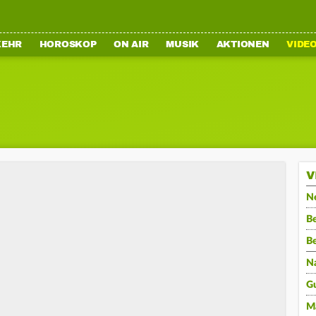
KEHR
HOROSKOP
ON AIR
MUSIK
AKTIONEN
VIDE
V
N
Be
B
N
G
M