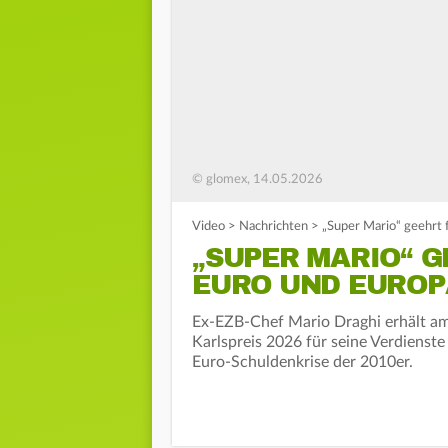
© glomex, 14.05.2026
Video
>
Nachrichten
>
„Super Mario“ geehrt 
„SUPER MARIO“ G
EURO UND EUROP
Ex-EZB-Chef Mario Draghi erhält am
Karlspreis 2026 für seine Verdienst
Euro-Schuldenkrise der 2010er.