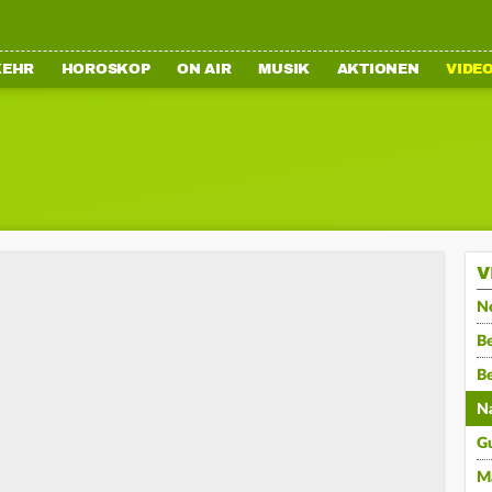
KEHR
HOROSKOP
ON AIR
MUSIK
AKTIONEN
VIDE
V
N
Be
B
N
G
M