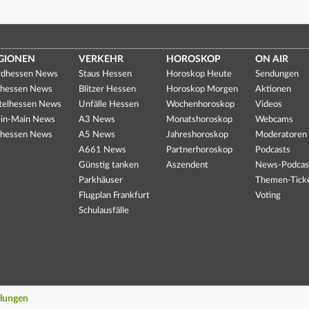
GIONEN
VERKEHR
HOROSKOP
ON AIR
dhessen News
Staus Hessen
Horoskop Heute
Sendungen
hessen News
Blitzer Hessen
Horoskop Morgen
Aktionen
telhessen News
Unfälle Hessen
Wochenhoroskop
Videos
in-Main News
A3 News
Monatshoroskop
Webcams
hessen News
A5 News
Jahreshoroskop
Moderatoren
A661 News
Partnerhoroskop
Podcasts
Günstig tanken
Aszendent
News-Podcas
Parkhäuser
Themen-Tick
Flugplan Frankfurt
Voting
Schulausfälle
llungen