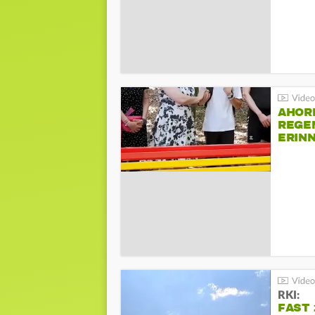
AHOR
REGE
ERIN
BEIM 
RKI:
FAST 