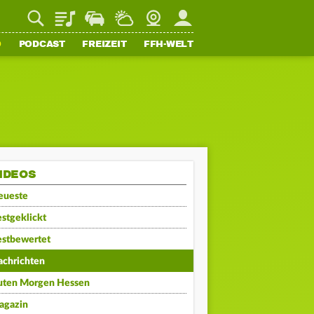
Playlist
Staupilot
Wetter
Webcam
Mein FFH
O
PODCAST
FREIZEIT
FFH-WELT
IDEOS
eueste
stgeklickt
estbewertet
achrichten
uten Morgen Hessen
agazin