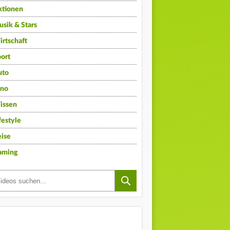
ktionen
sik & Stars
rtschaft
ort
uto
ino
issen
festyle
ise
aming