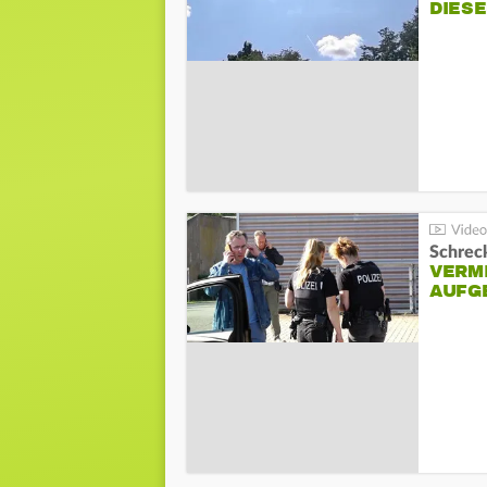
DIES
Schreck
VERM
AUFG