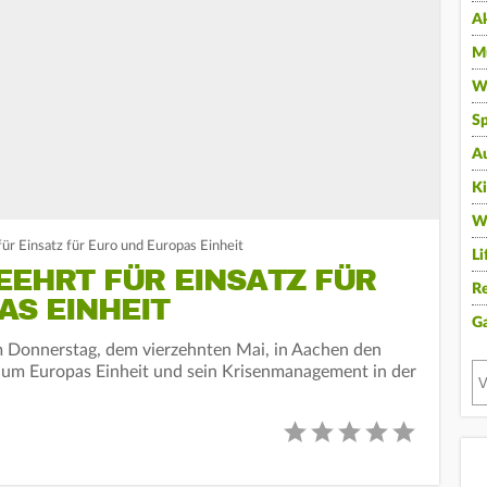
A
Mu
Wi
Sp
A
K
W
für Einsatz für Euro und Europas Einheit
Li
EEHRT FÜR EINSATZ FÜR
Re
AS EINHEIT
G
 Donnerstag, dem vierzehnten Mai, in Aachen den
e um Europas Einheit und sein Krisenmanagement in der