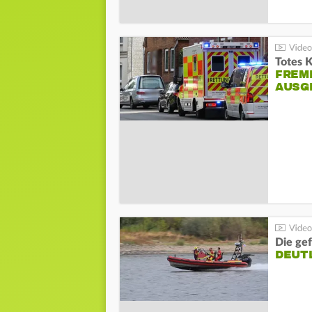
Totes 
FREM
AUSG
Die gef
DEUT