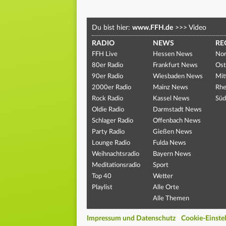
Du bist hier:
www.FFH.de
>>>
Video
RADIO
NEWS
RE
FFH Live
Hessen News
Nor
80er Radio
Frankfurt News
Ost
90er Radio
Wiesbaden News
Mit
2000er Radio
Mainz News
Rhe
Rock Radio
Kassel News
Süd
Oldie Radio
Darmstadt News
Schlager Radio
Offenbach News
Party Radio
Gießen News
Lounge Radio
Fulda News
Weihnachtsradio
Bayern News
Meditationsradio
Sport
Top 40
Wetter
Playlist
Alle Orte
Alle Themen
Impressum und Datenschutz
Cookie-Einste