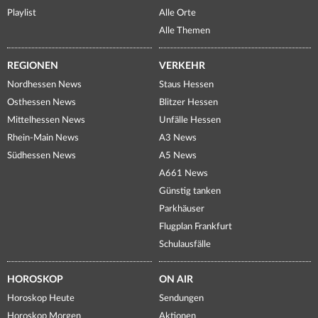
Playlist
Alle Orte
Alle Themen
REGIONEN
VERKEHR
Nordhessen News
Staus Hessen
Osthessen News
Blitzer Hessen
Mittelhessen News
Unfälle Hessen
Rhein-Main News
A3 News
Südhessen News
A5 News
A661 News
Günstig tanken
Parkhäuser
Flugplan Frankfurt
Schulausfälle
HOROSKOP
ON AIR
Horoskop Heute
Sendungen
Horoskop Morgen
Aktionen