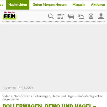
et
Nachrichten
Guten Morgen Hessen
Magazin
Aktionen
Playlist
Staupilot
Wetter
Webcam
Mein
© glomex, 14.05.2026
Video
>
Nachrichten
>
Bollerwagen, Demo und Hagel – ein Vatertag voller
Gegensätze
BOLLERWAGEN, DEMO UND HAGEL –