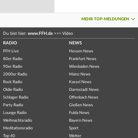
MEHR TOP-MELDUNGEN
Du bist hier:
www.FFH.de
>>>
Video
RADIO
NEWS
FFH Live
Hessen News
80er Radio
Frankfurt News
90er Radio
Wiesbaden News
2000er Radio
Mainz News
Rock Radio
Kassel News
Oldie Radio
Darmstadt News
Schlager Radio
Offenbach News
Party Radio
Gießen News
Lounge Radio
Fulda News
Weihnachtsradio
Bayern News
Meditationsradio
Sport
Top 40
Wetter