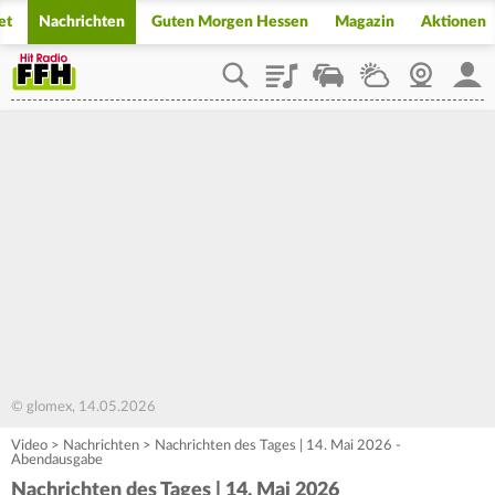
et
Nachrichten
Guten Morgen Hessen
Magazin
Aktionen
Playlist
Staupilot
Wetter
Webcam
Mein
© glomex, 14.05.2026
Video
>
Nachrichten
>
Nachrichten des Tages | 14. Mai 2026 -
Abendausgabe
Nachrichten des Tages | 14. Mai 2026