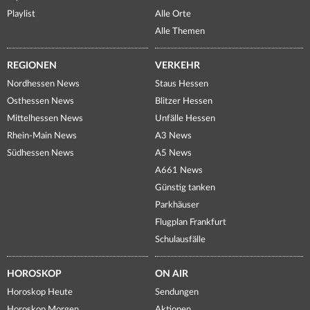
Playlist
Alle Orte
Alle Themen
REGIONEN
VERKEHR
Nordhessen News
Staus Hessen
Osthessen News
Blitzer Hessen
Mittelhessen News
Unfälle Hessen
Rhein-Main News
A3 News
Südhessen News
A5 News
A661 News
Günstig tanken
Parkhäuser
Flugplan Frankfurt
Schulausfälle
HOROSKOP
ON AIR
Horoskop Heute
Sendungen
Horoskop Morgen
Aktionen