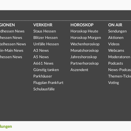
GIONEN
VERKEHR
HOROSKOP
ON AIR
dhessen News
Staus Hessen
Horoskop Heute
Sendungen
hessen News
Blitzer Hessen
Horoskop Morgen
Aktionen
telhessen News
Unfälle Hessen
Wochenhoroskop
Videos
in-Main News
A3 News
Monatshoroskop
Webcams
hessen News
A5 News
Jahreshoroskop
Moderatoren
A661 News
Partnerhoroskop
Podcasts
Günstig tanken
Aszendent
News-Podcas
Parkhäuser
Themen-Tick
Flugplan Frankfurt
Voting
Schulausfälle
llungen