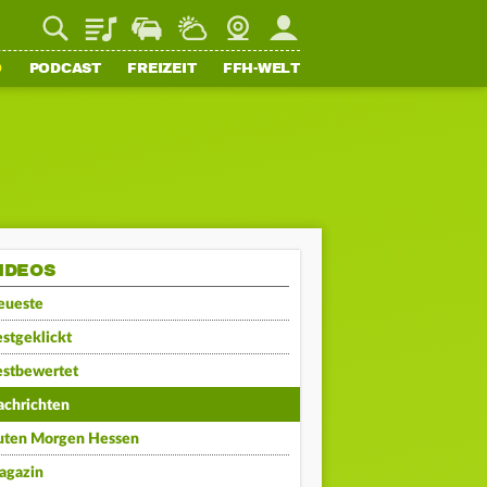
Playlist
Staupilot
Wetter
Webcam
Mein FFH
O
PODCAST
FREIZEIT
FFH-WELT
IDEOS
eueste
stgeklickt
estbewertet
achrichten
uten Morgen Hessen
agazin