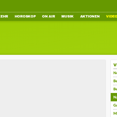
KEHR
HOROSKOP
ON AIR
MUSIK
AKTIONEN
VIDE
V
N
Be
B
N
G
M