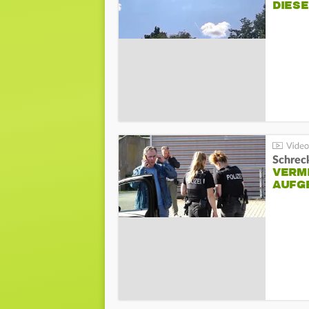
DIES
Schreck
VERM
AUFG