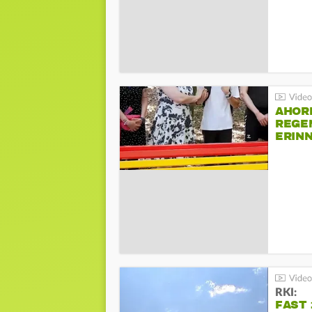
AHOR
REGE
ERIN
BEIM 
RKI:
FAST 