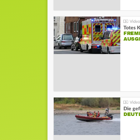
Totes 
FREM
AUSG
Die gef
DEUT