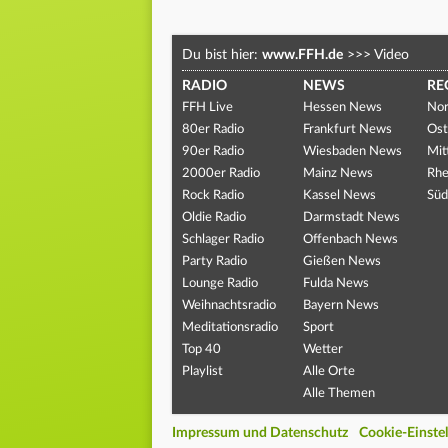
Du bist hier:
www.FFH.de
>>>
Video
RADIO
NEWS
RE
FFH Live
Hessen News
Nor
80er Radio
Frankfurt News
Ost
90er Radio
Wiesbaden News
Mit
2000er Radio
Mainz News
Rhe
Rock Radio
Kassel News
Süd
Oldie Radio
Darmstadt News
Schlager Radio
Offenbach News
Party Radio
Gießen News
Lounge Radio
Fulda News
Weihnachtsradio
Bayern News
Meditationsradio
Sport
Top 40
Wetter
Playlist
Alle Orte
Alle Themen
Impressum und Datenschutz
Cookie-Einste