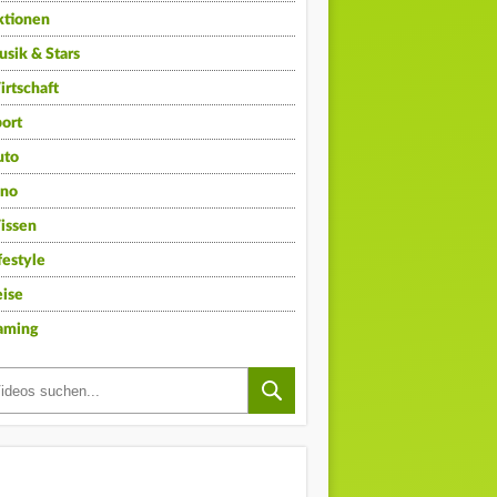
ktionen
sik & Stars
rtschaft
ort
uto
ino
issen
festyle
ise
aming