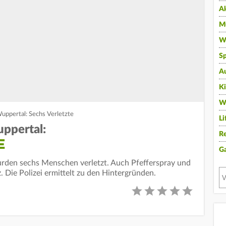
A
Mu
Wi
Sp
A
K
W
uppertal: Sechs Verletzte
Li
ppertal:
Re
E
G
urden sechs Menschen verletzt. Auch Pfefferspray und
Die Polizei ermittelt zu den Hintergründen.