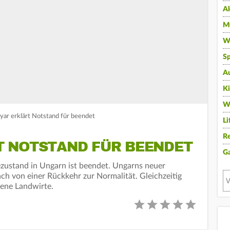
A
Mu
Wi
Sp
A
K
W
yar erklärt Notstand für beendet
Li
Re
 NOTSTAND FÜR BEENDET
G
ustand in Ungarn ist beendet. Ungarns neuer
ch von einer Rückkehr zur Normalität. Gleichzeitig
fene Landwirte.