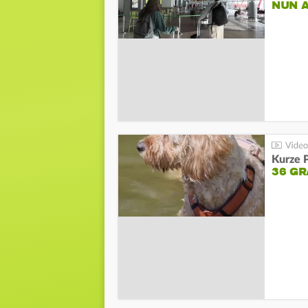
NUN 
Kurze P
36 G