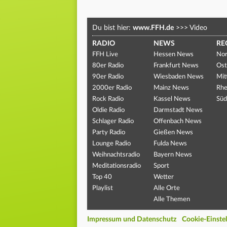
Du bist hier:
www.FFH.de
>>>
Video
RADIO
NEWS
RE
FFH Live
Hessen News
Nor
80er Radio
Frankfurt News
Ost
90er Radio
Wiesbaden News
Mit
2000er Radio
Mainz News
Rhe
Rock Radio
Kassel News
Süd
Oldie Radio
Darmstadt News
Schlager Radio
Offenbach News
Party Radio
Gießen News
Lounge Radio
Fulda News
Weihnachtsradio
Bayern News
Meditationsradio
Sport
Top 40
Wetter
Playlist
Alle Orte
Alle Themen
Impressum und Datenschutz
Cookie-Einste