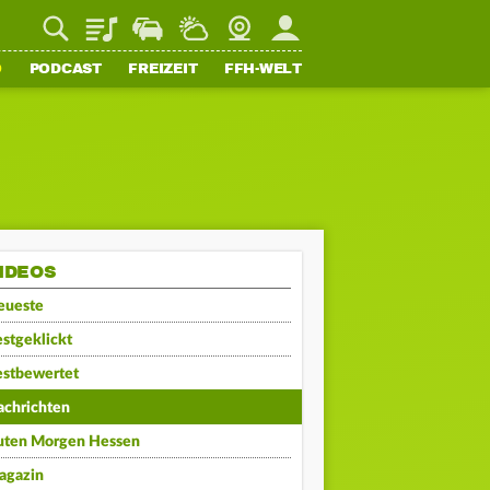
Playlist
Staupilot
Wetter
Webcam
Mein FFH
O
PODCAST
FREIZEIT
FFH-WELT
IDEOS
eueste
stgeklickt
estbewertet
achrichten
uten Morgen Hessen
agazin