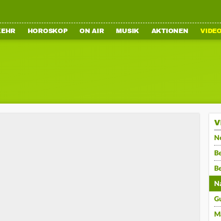
KEHR
HOROSKOP
ON AIR
MUSIK
AKTIONEN
VIDE
V
N
Be
B
N
G
M