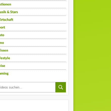
ktionen
sik & Stars
rtschaft
ort
uto
ino
issen
festyle
ise
aming