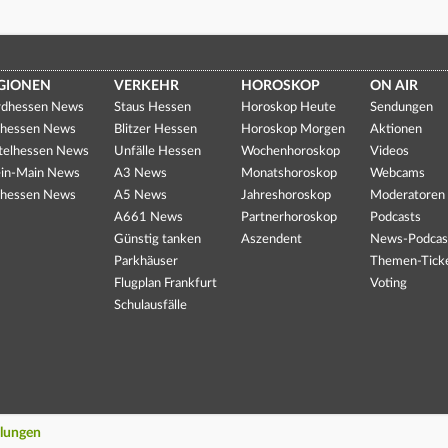
GIONEN
VERKEHR
HOROSKOP
ON AIR
dhessen News
Staus Hessen
Horoskop Heute
Sendungen
hessen News
Blitzer Hessen
Horoskop Morgen
Aktionen
telhessen News
Unfälle Hessen
Wochenhoroskop
Videos
in-Main News
A3 News
Monatshoroskop
Webcams
hessen News
A5 News
Jahreshoroskop
Moderatoren
A661 News
Partnerhoroskop
Podcasts
Günstig tanken
Aszendent
News-Podcas
Parkhäuser
Themen-Tick
Flugplan Frankfurt
Voting
Schulausfälle
llungen