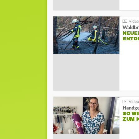
Waldbr
NEUE
ENTD
Handge
SO WI
ZUM 