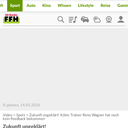
ft
Sport
Auto
Kino
Wissen
Lifestyle
Reise
Gami
Playlist
Staupilot
Wetter
Webcam
Mein
© glomex, 14.05.2026
Video
>
Sport
>
Zukunft ungeklärt! Kölns Trainer Rene Wagner hat noch
kein Feedback bekommen
Zukunft ungeklärt!