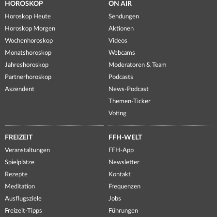
HOROSKOP
ON AIR
Horoskop Heute
Sendungen
Horoskop Morgen
Aktionen
Wochenhoroskop
Videos
Monatshoroskop
Webcams
Jahreshoroskop
Moderatoren & Team
Partnerhoroskop
Podcasts
Aszendent
News-Podcast
Themen-Ticker
Voting
FREIZEIT
FFH-WELT
Veranstaltungen
FFH-App
Spielplätze
Newsletter
Rezepte
Kontakt
Meditation
Frequenzen
Ausflugsziele
Jobs
Freizeit-Tipps
Führungen