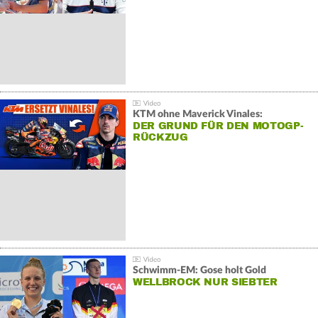
KTM ohne Maverick Vinales:
DER GRUND FÜR DEN MOTOGP-
RÜCKZUG
Schwimm-EM: Gose holt Gold
WELLBROCK NUR SIEBTER