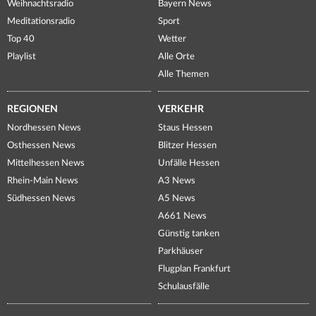
Weihnachtsradio
Bayern News
Meditationsradio
Sport
Top 40
Wetter
Playlist
Alle Orte
Alle Themen
REGIONEN
VERKEHR
Nordhessen News
Staus Hessen
Osthessen News
Blitzer Hessen
Mittelhessen News
Unfälle Hessen
Rhein-Main News
A3 News
Südhessen News
A5 News
A661 News
Günstig tanken
Parkhäuser
Flugplan Frankfurt
Schulausfälle