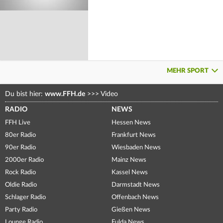
MEHR SPORT
Du bist hier:
www.FFH.de
>>>
Video
RADIO
NEWS
FFH Live
Hessen News
80er Radio
Frankfurt News
90er Radio
Wiesbaden News
2000er Radio
Mainz News
Rock Radio
Kassel News
Oldie Radio
Darmstadt News
Schlager Radio
Offenbach News
Party Radio
Gießen News
Lounge Radio
Fulda News