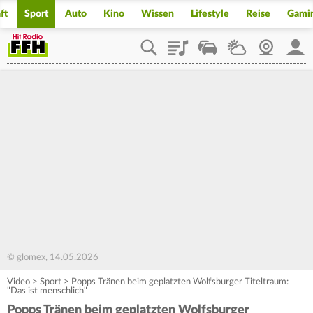
ft
Sport
Auto
Kino
Wissen
Lifestyle
Reise
Gami
Playlist
Staupilot
Wetter
Webcam
Mein
© glomex, 14.05.2026
Video
>
Sport
>
Popps Tränen beim geplatzten Wolfsburger Titeltraum:
"Das ist menschlich"
Popps Tränen beim geplatzten Wolfsburger