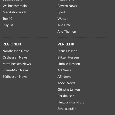
Weihnachtsradio
Bayern News
Meditationsradio
Sport
Top 40
Wetter
Playlist
Alle Orte
Alle Themen
REGIONEN
VERKEHR
Nordhessen News
Staus Hessen
Osthessen News
Blitzer Hessen
Mittelhessen News
Unfälle Hessen
Rhein-Main News
A3 News
Südhessen News
A5 News
A661 News
Günstig tanken
Parkhäuser
Flugplan Frankfurt
Schulausfälle