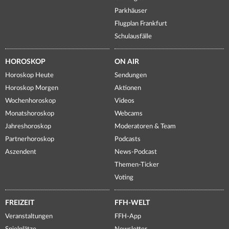
Parkhäuser
Flugplan Frankfurt
Schulausfälle
HOROSKOP
ON AIR
Horoskop Heute
Sendungen
Horoskop Morgen
Aktionen
Wochenhoroskop
Videos
Monatshoroskop
Webcams
Jahreshoroskop
Moderatoren & Team
Partnerhoroskop
Podcasts
Aszendent
News-Podcast
Themen-Ticker
Voting
FREIZEIT
FFH-WELT
Veranstaltungen
FFH-App