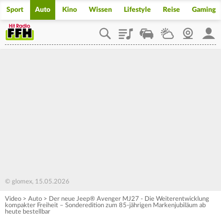
Sport
Auto
Kino
Wissen
Lifestyle
Reise
Gaming
Playlist
Staupilot
Wetter
Webcam
Mein
© glomex, 15.05.2026
Video
>
Auto
>
Der neue Jeep® Avenger MJ27 - Die Weiterentwicklung
kompakter Freiheit – Sonderedition zum 85-jährigen Markenjubiläum ab
heute bestellbar