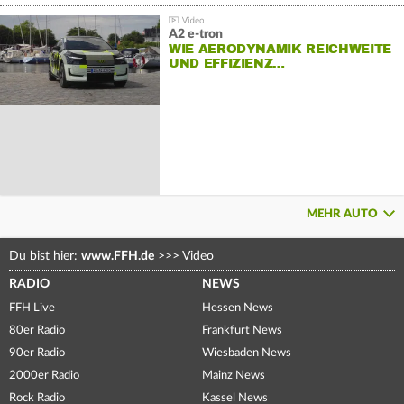
A2 e-tron
WIE AERODYNAMIK REICHWEITE
UND EFFIZIENZ…
MEHR AUTO
Du bist hier:
www.FFH.de
>>>
Video
RADIO
NEWS
FFH Live
Hessen News
80er Radio
Frankfurt News
90er Radio
Wiesbaden News
2000er Radio
Mainz News
Rock Radio
Kassel News