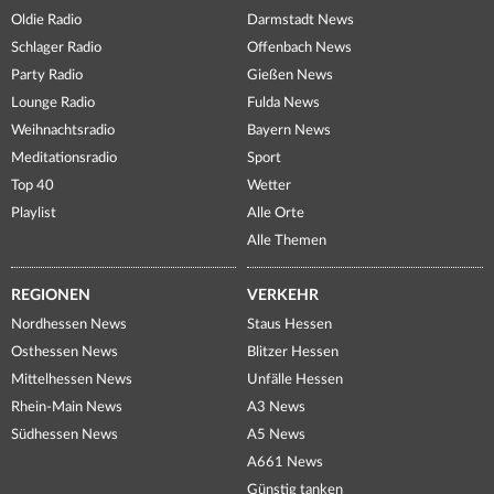
Oldie Radio
Darmstadt News
Schlager Radio
Offenbach News
Party Radio
Gießen News
Lounge Radio
Fulda News
Weihnachtsradio
Bayern News
Meditationsradio
Sport
Top 40
Wetter
Playlist
Alle Orte
Alle Themen
REGIONEN
VERKEHR
Nordhessen News
Staus Hessen
Osthessen News
Blitzer Hessen
Mittelhessen News
Unfälle Hessen
Rhein-Main News
A3 News
Südhessen News
A5 News
A661 News
Günstig tanken