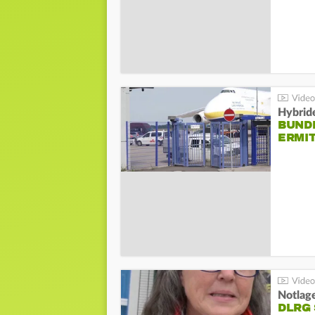
Hybrid
BUND
ERMI
Notlag
DLRG 