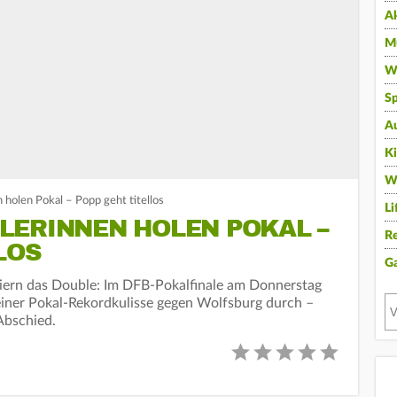
A
Mu
Wi
Sp
A
K
W
 holen Pokal – Popp geht titellos
Li
ERINNEN HOLEN POKAL – P
Re
OS
G
eiern das Double: Im DFB-Pokalfinale am Donnerstag
einer Pokal-Rekordkulisse gegen Wolfsburg durch –
Abschied.