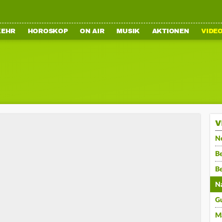
KEHR
HOROSKOP
ON AIR
MUSIK
AKTIONEN
VIDE
V
N
Be
B
N
G
M