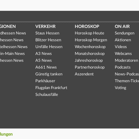
GIONEN
VERKEHR
HOROSKOP
ON AIR
dhessen News
Staus Hessen
Horoskop Heute
Sendungen
hessen News
Blitzer Hessen
Horoskop Morgen
Aktionen
telhessen News
Unfälle Hessen
Wochenhoroskop
Videos
in-Main News
A3 News
Monatshoroskop
Webcams
hessen News
A5 News
Jahreshoroskop
Moderatoren
A661 News
Partnerhoroskop
Podcasts
Günstig tanken
Aszendent
News-Podcas
Parkhäuser
Themen-Tick
Flugplan Frankfurt
Voting
Schulausfälle
llungen