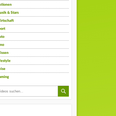
ktionen
sik & Stars
rtschaft
ort
uto
ino
issen
festyle
ise
aming