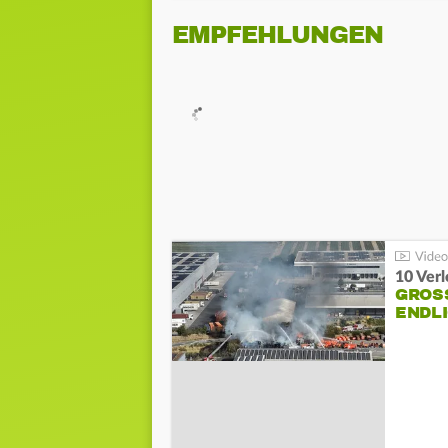
EMPFEHLUNGEN
10 Ver
GROSS
NDLI