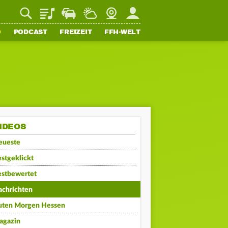
Playlist
Staupilot
Wetter
Webcam
Mein FFH
O
PODCAST
FREIZEIT
FFH-WELT
IDEOS
eueste
stgeklickt
estbewertet
achrichten
uten Morgen Hessen
agazin