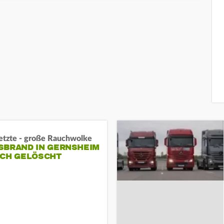
letzte - große Rauchwolke
BRAND IN GERNSHEIM E
CH GELÖSCHT