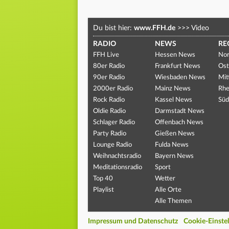
Du bist hier:
www.FFH.de
>>>
Video
RADIO
NEWS
RE
FFH Live
Hessen News
Nor
80er Radio
Frankfurt News
Ost
90er Radio
Wiesbaden News
Mit
2000er Radio
Mainz News
Rhe
Rock Radio
Kassel News
Süd
Oldie Radio
Darmstadt News
Schlager Radio
Offenbach News
Party Radio
Gießen News
Lounge Radio
Fulda News
Weihnachtsradio
Bayern News
Meditationsradio
Sport
Top 40
Wetter
Playlist
Alle Orte
Alle Themen
Impressum und Datenschutz
Cookie-Einste