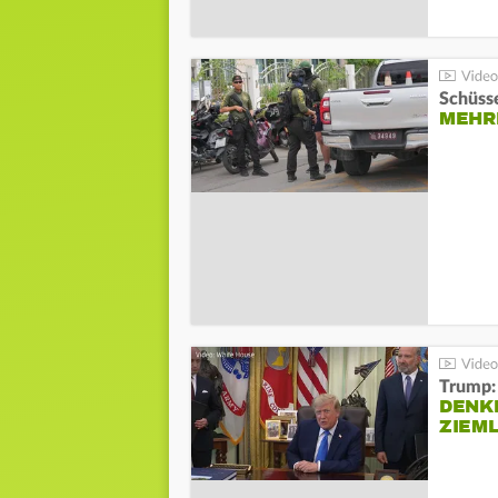
Schüsse
MEHRE
Trump:
DENKE
ZIEML