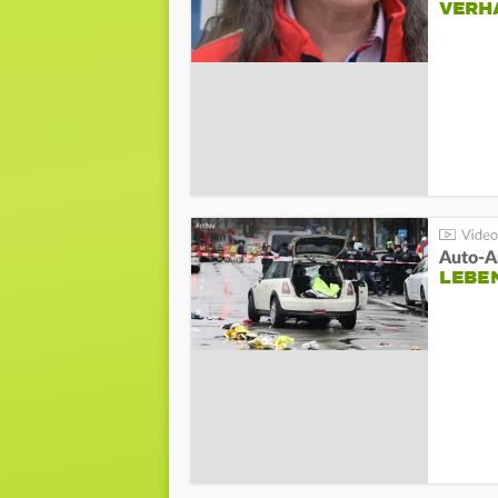
VERH
LEBE