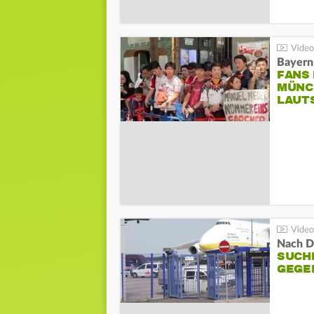
Bayern
FANS
MÜNC
LAUT
Nach D
SUCH
GEGE