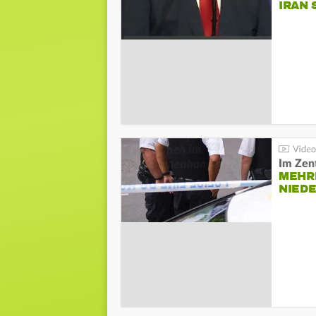
IRAN 
Im Zen
MEHR
NIED