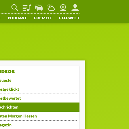
Playlist
Staupilot
Wetter
Webcam
Mein FFH
O
PODCAST
FREIZEIT
FFH-WELT
IDEOS
eueste
stgeklickt
estbewertet
achrichten
uten Morgen Hessen
agazin