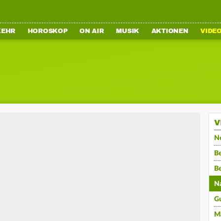
KEHR
HOROSKOP
ON AIR
MUSIK
AKTIONEN
VIDE
V
N
Be
B
N
G
M