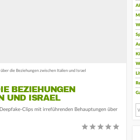
A
Mu
Wi
Sp
A
K
W
über die Beziehungen zwischen Italien und Israel
Li
Re
DIE BEZIEHUNGEN
G
N UND ISRAEL
e Deepfake-Clips mit irreführenden Behauptungen über