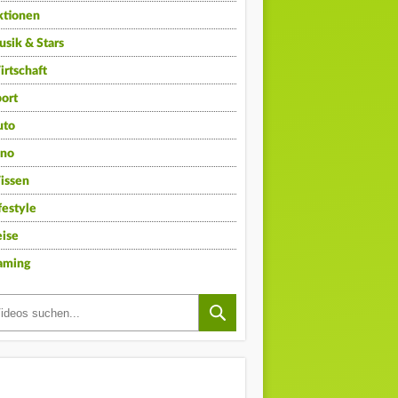
ktionen
sik & Stars
rtschaft
ort
uto
ino
issen
festyle
ise
aming