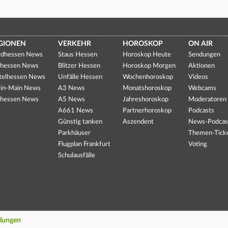
GIONEN
VERKEHR
HOROSKOP
ON AIR
dhessen News
Staus Hessen
Horoskop Heute
Sendungen
hessen News
Blitzer Hessen
Horoskop Morgen
Aktionen
telhessen News
Unfälle Hessen
Wochenhoroskop
Videos
in-Main News
A3 News
Monatshoroskop
Webcams
hessen News
A5 News
Jahreshoroskop
Moderatoren
A661 News
Partnerhoroskop
Podcasts
Günstig tanken
Aszendent
News-Podcas
Parkhäuser
Themen-Tick
Flugplan Frankfurt
Voting
Schulausfälle
llungen