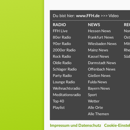
Du bist hier:
www.FFH.de
>>>
Video
RADIO
NEWS
RE
FFH Live
Hessen News
Nor
80er Radio
Frankfurt News
Ost
90er Radio
Wiesbaden News
Mit
2000er Radio
Mainz News
Rhe
Rock Radio
Kassel News
Süd
Oldie Radio
Darmstadt News
Schlager Radio
Offenbach News
Party Radio
Gießen News
Lounge Radio
Fulda News
Weihnachtsradio
Bayern News
Meditationsradio
Sport
Top 40
Wetter
Playlist
Alle Orte
Alle Themen
Impressum und Datenschutz
Cookie-Einste