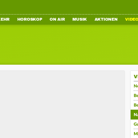
KEHR
HOROSKOP
ON AIR
MUSIK
AKTIONEN
VIDE
V
N
Be
B
N
G
M