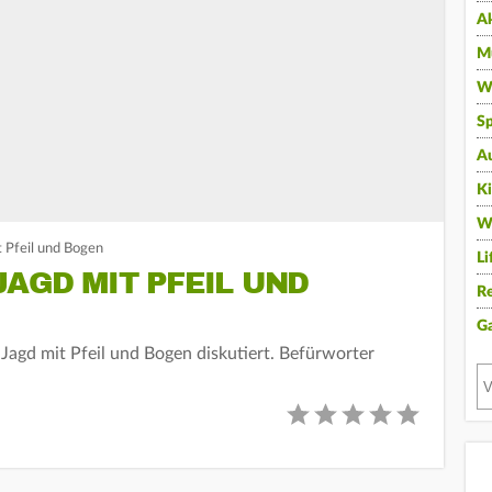
A
Mu
Wi
Sp
A
K
W
t Pfeil und Bogen
Li
AGD MIT PFEIL UND
Re
G
Jagd mit Pfeil und Bogen diskutiert. Befürworter