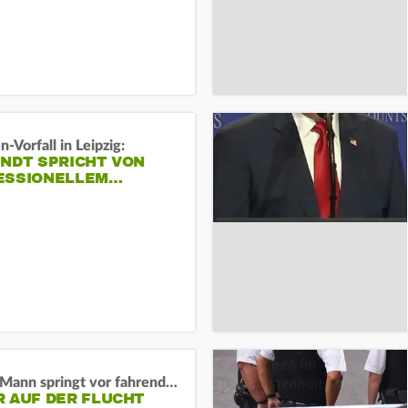
-Vorfall in Leipzig:
INDT SPRICHT VON
ESSIONELLEM…
BaWü: Mann springt vor fahrendes Auto und schießt
R AUF DER FLUCHT