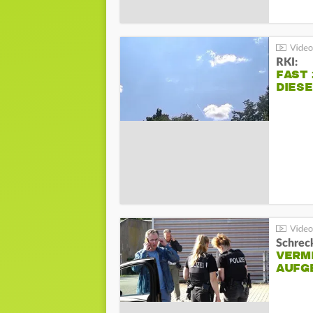
RKI:
FAST 
DIES
Schreck
VERM
AUFG