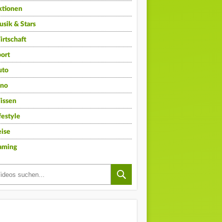
ktionen
sik & Stars
rtschaft
ort
uto
ino
issen
festyle
ise
aming