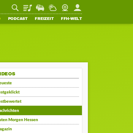
Playlist
Staupilot
Wetter
Webcam
Mein FFH
O
PODCAST
FREIZEIT
FFH-WELT
IDEOS
eueste
stgeklickt
estbewertet
achrichten
uten Morgen Hessen
agazin