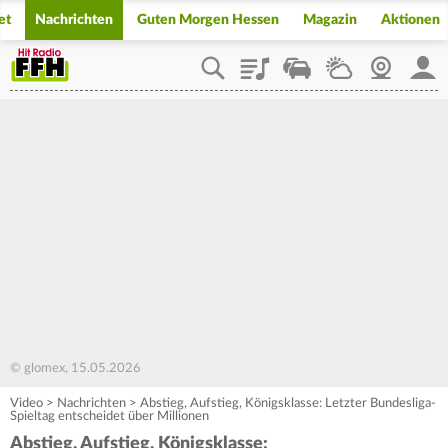
et
Nachrichten
Guten Morgen Hessen
Magazin
Aktionen
Playlist
Staupilot
Wetter
Webcam
Mein
© glomex, 15.05.2026
Video
>
Nachrichten
>
Abstieg, Aufstieg, Königsklasse: Letzter Bundesliga-
Spieltag entscheidet über Millionen
Abstieg, Aufstieg, Königsklasse: