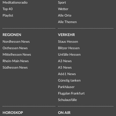
Meditationsradio
Sport
Top 40
Wetter
Playlist
Alle Orte
Alle Themen
REGIONEN
VERKEHR
Nordhessen News
Staus Hessen
Osthessen News
Blitzer Hessen
Mittelhessen News
Unfälle Hessen
Rhein-Main News
A3 News
Südhessen News
A5 News
A661 News
Günstig tanken
Parkhäuser
Flugplan Frankfurt
Schulausfälle
HOROSKOP
ON AIR