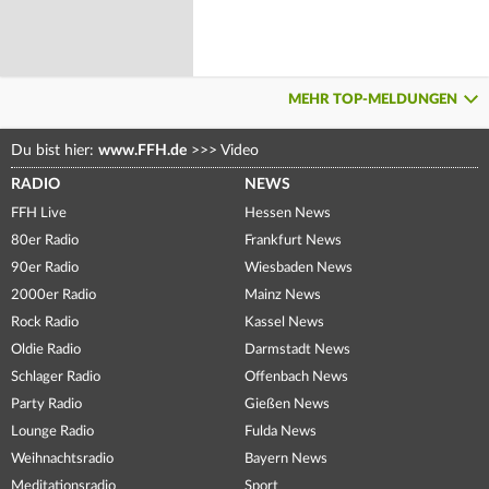
MEHR TOP-MELDUNGEN
Du bist hier:
www.FFH.de
>>>
Video
RADIO
NEWS
FFH Live
Hessen News
80er Radio
Frankfurt News
90er Radio
Wiesbaden News
2000er Radio
Mainz News
Rock Radio
Kassel News
Oldie Radio
Darmstadt News
Schlager Radio
Offenbach News
Party Radio
Gießen News
Lounge Radio
Fulda News
Weihnachtsradio
Bayern News
Meditationsradio
Sport