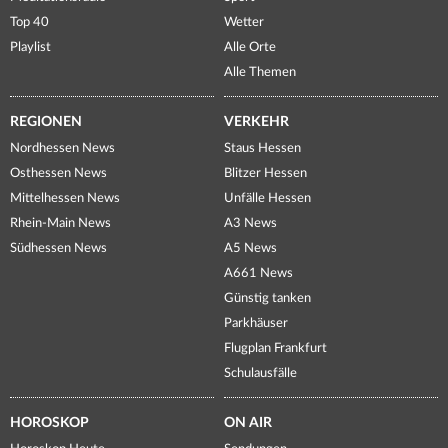
Top 40
Wetter
Playlist
Alle Orte
Alle Themen
REGIONEN
VERKEHR
Nordhessen News
Staus Hessen
Osthessen News
Blitzer Hessen
Mittelhessen News
Unfälle Hessen
Rhein-Main News
A3 News
Südhessen News
A5 News
A661 News
Günstig tanken
Parkhäuser
Flugplan Frankfurt
Schulausfälle
HOROSKOP
ON AIR