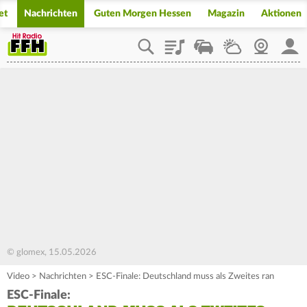
et
Nachrichten
Guten Morgen Hessen
Magazin
Aktionen
Playlist
Staupilot
Wetter
Webcam
Mein
© glomex, 15.05.2026
Video
>
Nachrichten
>
ESC-Finale: Deutschland muss als Zweites ran
ESC-Finale: