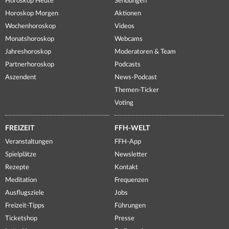
Horoskop Heute
Sendungen
Horoskop Morgen
Aktionen
Wochenhoroskop
Videos
Monatshoroskop
Webcams
Jahreshoroskop
Moderatoren & Team
Partnerhoroskop
Podcasts
Aszendent
News-Podcast
Themen-Ticker
Voting
FREIZEIT
FFH-WELT
Veranstaltungen
FFH-App
Spielplätze
Newsletter
Rezepte
Kontakt
Meditation
Frequenzen
Ausflugsziele
Jobs
Freizeit-Tipps
Führungen
Ticketshop
Presse