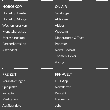
HOROSKOP
ON AIR
Horoskop Heute
Sendungen
Horoskop Morgen
Aktionen
Wochenhoroskop
Videos
Monatshoroskop
Webcams
Jahreshoroskop
Moderatoren & Team
Partnerhoroskop
Podcasts
Aszendent
News-Podcast
Themen-Ticker
Voting
FREIZEIT
FFH-WELT
Veranstaltungen
FFH-App
Spielplätze
Newsletter
Rezepte
Kontakt
Meditation
Frequenzen
Ausflugsziele
Jobs