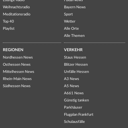
Lounge Radio
Fulda News
Weihnachtsradio
Bayern News
Meditationsradio
Sport
Top 40
Wetter
Playlist
Alle Orte
Alle Themen
REGIONEN
VERKEHR
Nordhessen News
Staus Hessen
Osthessen News
Blitzer Hessen
Mittelhessen News
Unfälle Hessen
Rhein-Main News
A3 News
Südhessen News
A5 News
A661 News
Günstig tanken
Parkhäuser
Flugplan Frankfurt
Schulausfälle