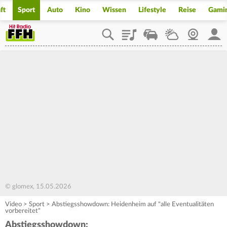
ft
Sport
Auto
Kino
Wissen
Lifestyle
Reise
Gami
Playlist
Staupilot
Wetter
Webcam
Mein
© glomex, 15.05.2026
Video
>
Sport
>
Abstiegsshowdown: Heidenheim auf "alle Eventualitäten
vorbereitet"
Abstiegsshowdown: