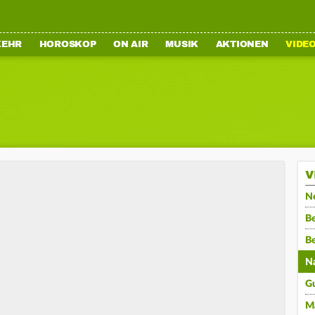
KEHR
HOROSKOP
ON AIR
MUSIK
AKTIONEN
VIDE
V
N
Be
B
N
G
M