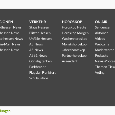
GIONEN
VERKEHR
HOROSKOP
ON AIR
dhessen News
Staus Hessen
Horoskop Heute
Sendungen
hessen News
Blitzer Hessen
Horoskop Morgen
Aktionen
telhessen News
Unfälle Hessen
Wochenhoroskop
Videos
in-Main News
A3 News
Monatshoroskop
Webcams
hessen News
A5 News
Jahreshoroskop
Moderatoren
A661 News
Partnerhoroskop
Podcasts
Günstig tanken
Aszendent
News-Podcas
Parkhäuser
Themen-Tick
Flugplan Frankfurt
Voting
Schulausfälle
llungen