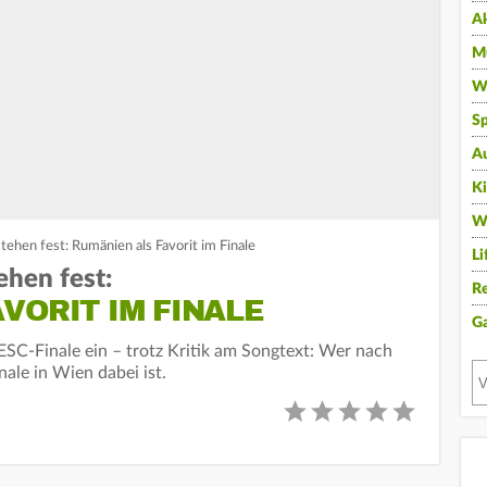
A
Mu
Wi
Sp
A
K
W
tehen fest: Rumänien als Favorit im Finale
Li
ehen fest:
Re
VORIT IM FINALE
G
SC-Finale ein – trotz Kritik am Songtext: Wer nach
ale in Wien dabei ist.