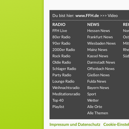
Du bist hier:
www.FFH.de
>>>
Video
RADIO
NEWS
RE
FFH Live
Hessen News
Nor
80er Radio
Frankfurt News
Ost
90er Radio
Wiesbaden News
Mit
2000er Radio
Mainz News
Rhe
Rock Radio
Kassel News
Süd
Oldie Radio
Darmstadt News
Schlager Radio
Offenbach News
Party Radio
Gießen News
Lounge Radio
Fulda News
Weihnachtsradio
Bayern News
Meditationsradio
Sport
Top 40
Wetter
Playlist
Alle Orte
Alle Themen
Impressum und Datenschutz
Cookie-Einste