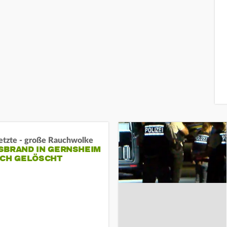
letzte - große Rauchwolke
BRAND IN GERNSHEIM E
CH GELÖSCHT