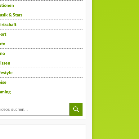
ktionen
sik & Stars
rtschaft
ort
uto
ino
issen
festyle
ise
aming