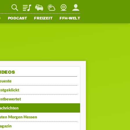
Playlist
Staupilot
Wetter
Webcam
Mein FFH
O
PODCAST
FREIZEIT
FFH-WELT
IDEOS
eueste
stgeklickt
estbewertet
achrichten
uten Morgen Hessen
agazin