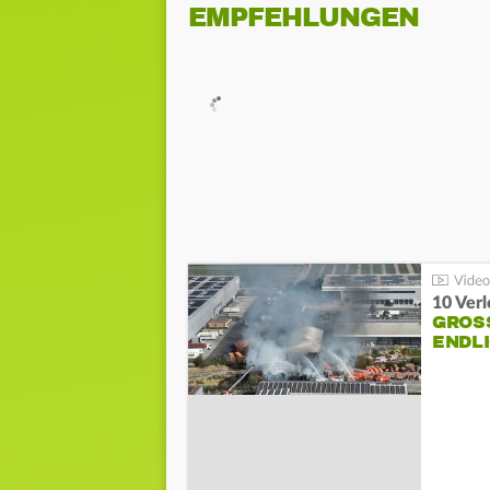
EMPFEHLUNGEN
10 Ver
GROSS
NDLI