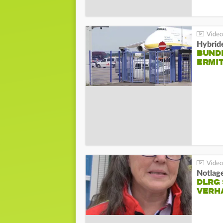
Hybrid
BUND
ERMI
Notlag
DLRG 
VERH