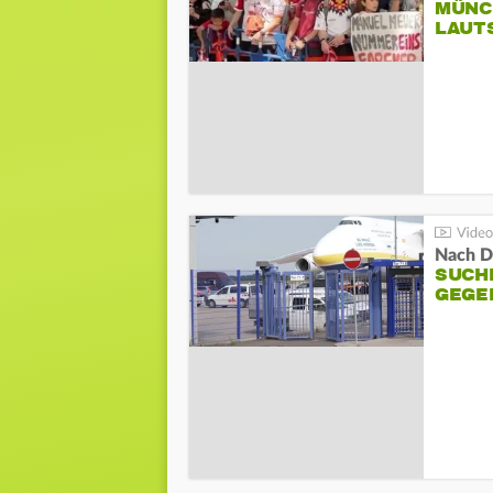
MÜNC
LAUT
Nach D
SUCH
GEGE