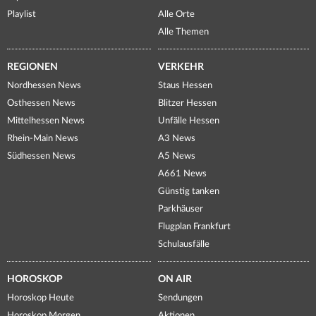
Playlist
Alle Orte
Alle Themen
REGIONEN
VERKEHR
Nordhessen News
Staus Hessen
Osthessen News
Blitzer Hessen
Mittelhessen News
Unfälle Hessen
Rhein-Main News
A3 News
Südhessen News
A5 News
A661 News
Günstig tanken
Parkhäuser
Flugplan Frankfurt
Schulausfälle
HOROSKOP
ON AIR
Horoskop Heute
Sendungen
Horoskop Morgen
Aktionen