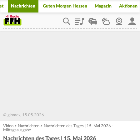
et
Nachrichten
Guten Morgen Hessen
Magazin
Aktionen
Playlist
Staupilot
Wetter
Webcam
Mein
© glomex, 15.05.2026
Video
>
Nachrichten
>
Nachrichten des Tages | 15. Mai 2026 -
Mittagsausgabe
Nachrichten des Tages | 15. Mai 2026