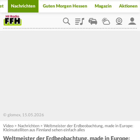
et
Nachrichten
Guten Morgen Hessen
Magazin
Aktionen
Playlist
Staupilot
Wetter
Webcam
Mein
© glomex, 15.05.2026
Video
>
Nachrichten
>
Weltmeister der Erdbeobachtung, made in Europe:
Kleinsatelliten aus Finnland sehen einfach alles
Weltmeister der Erdbeobachtung, made in Europe: