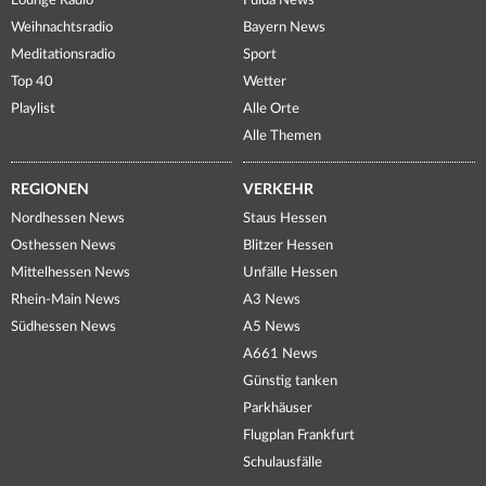
Lounge Radio
Fulda News
Weihnachtsradio
Bayern News
Meditationsradio
Sport
Top 40
Wetter
Playlist
Alle Orte
Alle Themen
REGIONEN
VERKEHR
Nordhessen News
Staus Hessen
Osthessen News
Blitzer Hessen
Mittelhessen News
Unfälle Hessen
Rhein-Main News
A3 News
Südhessen News
A5 News
A661 News
Günstig tanken
Parkhäuser
Flugplan Frankfurt
Schulausfälle