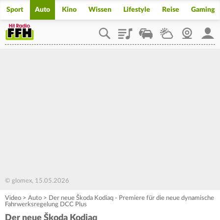
Sport
Auto
Kino
Wissen
Lifestyle
Reise
Gaming
Playlist
Staupilot
Wetter
Webcam
Mein
© glomex, 15.05.2026
Video
>
Auto
>
Der neue Škoda Kodiaq - Premiere für die neue dynamische
Fahrwerksregelung DCC Plus
Der neue Škoda Kodiaq