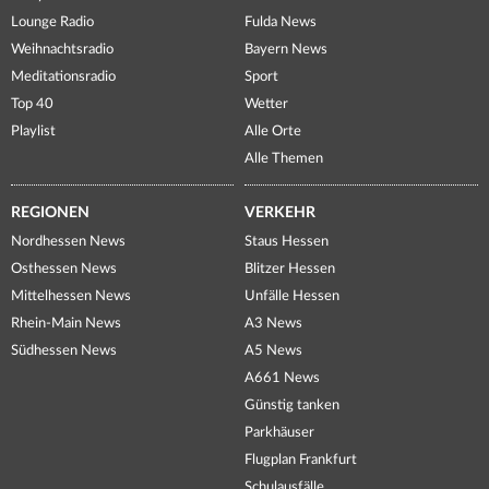
Lounge Radio
Fulda News
Weihnachtsradio
Bayern News
Meditationsradio
Sport
Top 40
Wetter
Playlist
Alle Orte
Alle Themen
REGIONEN
VERKEHR
Nordhessen News
Staus Hessen
Osthessen News
Blitzer Hessen
Mittelhessen News
Unfälle Hessen
Rhein-Main News
A3 News
Südhessen News
A5 News
A661 News
Günstig tanken
Parkhäuser
Flugplan Frankfurt
Schulausfälle