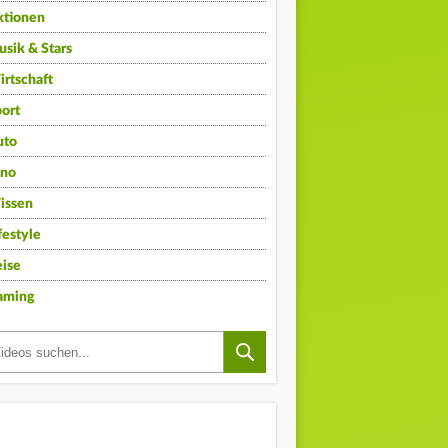
ktionen
sik & Stars
rtschaft
ort
uto
ino
issen
festyle
ise
aming