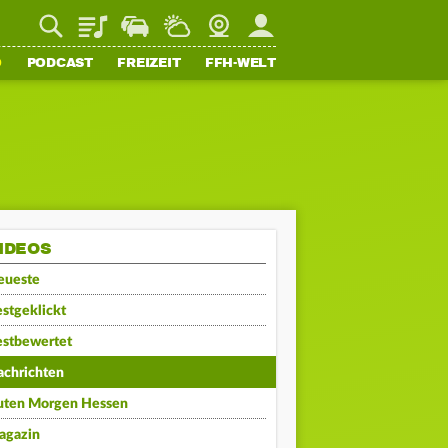
Playlist
Staupilot
Wetter
Webcam
Mein FFH
O
PODCAST
FREIZEIT
FFH-WELT
IDEOS
eueste
stgeklickt
estbewertet
achrichten
uten Morgen Hessen
agazin