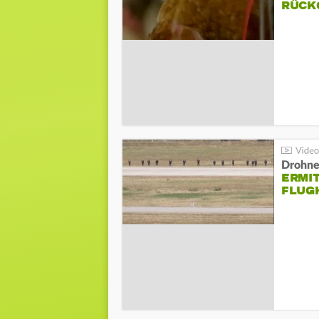
ÜCKG
Drohnen
ERMI
FLUG