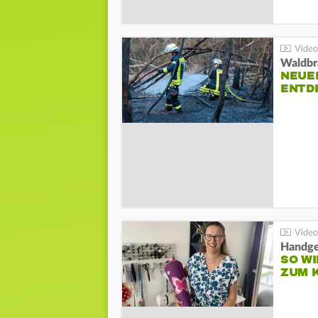
Waldbr
NEUE
ENTD
Handge
SO WI
ZUM 