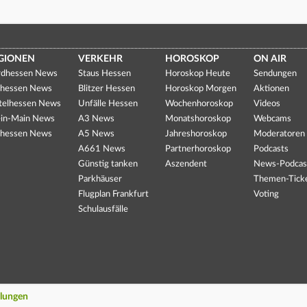
GIONEN
VERKEHR
HOROSKOP
ON AIR
dhessen News
Staus Hessen
Horoskop Heute
Sendungen
hessen News
Blitzer Hessen
Horoskop Morgen
Aktionen
telhessen News
Unfälle Hessen
Wochenhoroskop
Videos
in-Main News
A3 News
Monatshoroskop
Webcams
hessen News
A5 News
Jahreshoroskop
Moderatoren
A661 News
Partnerhoroskop
Podcasts
Günstig tanken
Aszendent
News-Podcas
Parkhäuser
Themen-Tick
Flugplan Frankfurt
Voting
Schulausfälle
llungen