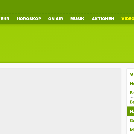
KEHR
HOROSKOP
ON AIR
MUSIK
AKTIONEN
VIDE
V
N
Be
B
N
G
M