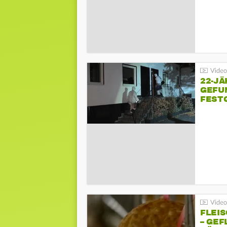
22-JÄ
GEFU
FEST
FLEI
– GEF