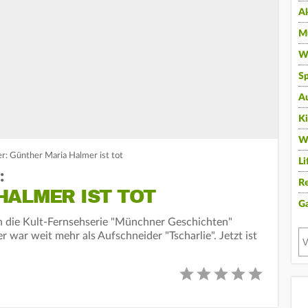
A
Mu
Wi
Sp
A
K
W
r: Günther Maria Halmer ist tot
Li
:
Re
HALMER IST TOT
G
h die Kult-Fernsehserie "Münchner Geschichten"
war weit mehr als Aufschneider "Tscharlie". Jetzt ist