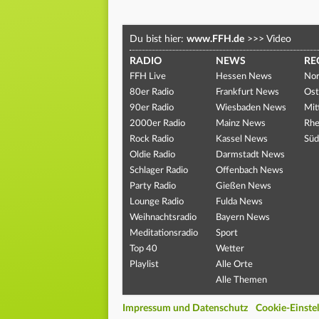
Du bist hier:
www.FFH.de
>>>
Video
RADIO
NEWS
RE
FFH Live
Hessen News
Nor
80er Radio
Frankfurt News
Ost
90er Radio
Wiesbaden News
Mit
2000er Radio
Mainz News
Rhe
Rock Radio
Kassel News
Süd
Oldie Radio
Darmstadt News
Schlager Radio
Offenbach News
Party Radio
Gießen News
Lounge Radio
Fulda News
Weihnachtsradio
Bayern News
Meditationsradio
Sport
Top 40
Wetter
Playlist
Alle Orte
Alle Themen
Impressum und Datenschutz
Cookie-Einste