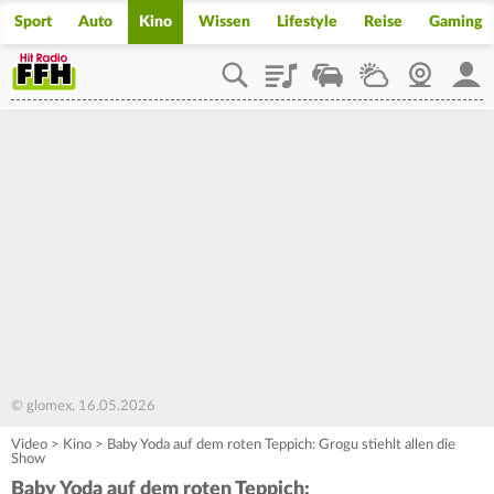
Sport
Auto
Kino
Wissen
Lifestyle
Reise
Gaming
Playlist
Staupilot
Wetter
Webcam
Mein
© glomex, 16.05.2026
Video
>
Kino
>
Baby Yoda auf dem roten Teppich: Grogu stiehlt allen die
Show
Baby Yoda auf dem roten Teppich: