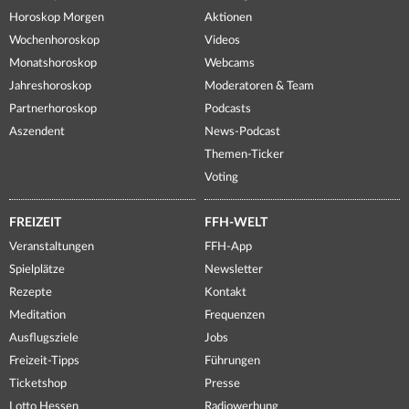
Horoskop Morgen
Aktionen
Wochenhoroskop
Videos
Monatshoroskop
Webcams
Jahreshoroskop
Moderatoren & Team
Partnerhoroskop
Podcasts
Aszendent
News-Podcast
Themen-Ticker
Voting
FREIZEIT
FFH-WELT
Veranstaltungen
FFH-App
Spielplätze
Newsletter
Rezepte
Kontakt
Meditation
Frequenzen
Ausflugsziele
Jobs
Freizeit-Tipps
Führungen
Ticketshop
Presse
Lotto Hessen
Radiowerbung