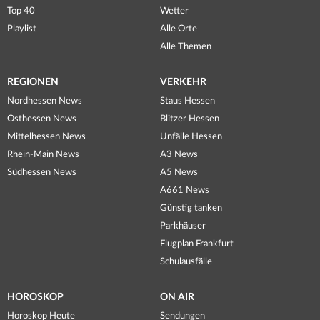
Top 40
Wetter
Playlist
Alle Orte
Alle Themen
REGIONEN
VERKEHR
Nordhessen News
Staus Hessen
Osthessen News
Blitzer Hessen
Mittelhessen News
Unfälle Hessen
Rhein-Main News
A3 News
Südhessen News
A5 News
A661 News
Günstig tanken
Parkhäuser
Flugplan Frankfurt
Schulausfälle
HOROSKOP
ON AIR
Horoskop Heute
Sendungen