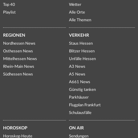
Top 40
Wetter
Playlist
Alle Orte
Alle Themen
REGIONEN
VERKEHR
Nordhessen News
Staus Hessen
Osthessen News
Blitzer Hessen
Mittelhessen News
Unfälle Hessen
Rhein-Main News
A3 News
Südhessen News
A5 News
A661 News
Günstig tanken
Parkhäuser
Flugplan Frankfurt
Schulausfälle
HOROSKOP
ON AIR
Horoskop Heute
Sendungen