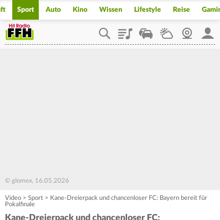
ft
Sport
Auto
Kino
Wissen
Lifestyle
Reise
Gami
Playlist
Staupilot
Wetter
Webcam
Mein
© glomex, 16.05.2026
Video
>
Sport
>
Kane-Dreierpack und chancenloser FC: Bayern bereit für
Pokalfinale
Kane-Dreierpack und chancenloser FC: