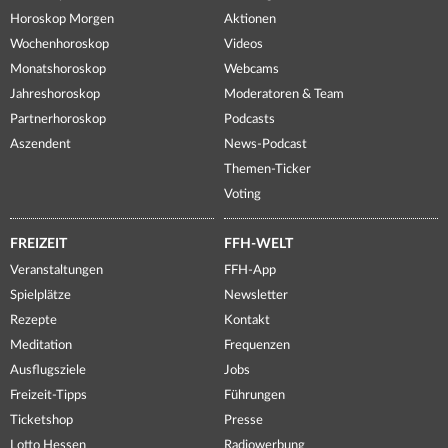
Horoskop Morgen
Aktionen
Wochenhoroskop
Videos
Monatshoroskop
Webcams
Jahreshoroskop
Moderatoren & Team
Partnerhoroskop
Podcasts
Aszendent
News-Podcast
Themen-Ticker
Voting
FREIZEIT
FFH-WELT
Veranstaltungen
FFH-App
Spielplätze
Newsletter
Rezepte
Kontakt
Meditation
Frequenzen
Ausflugsziele
Jobs
Freizeit-Tipps
Führungen
Ticketshop
Presse
Lotto Hessen
Radiowerbung