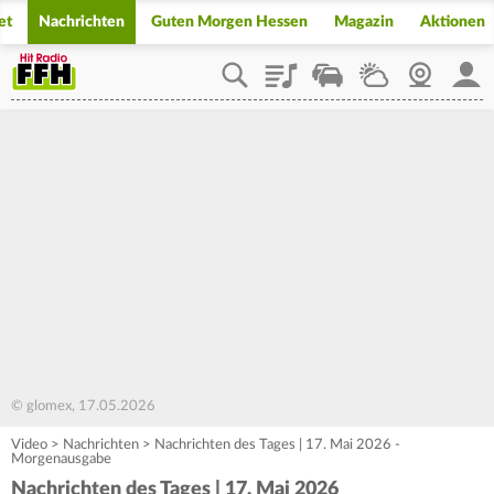
et
Nachrichten
Guten Morgen Hessen
Magazin
Aktionen
Playlist
Staupilot
Wetter
Webcam
Mein
© glomex, 17.05.2026
Video
>
Nachrichten
>
Nachrichten des Tages | 17. Mai 2026 -
Morgenausgabe
Nachrichten des Tages | 17. Mai 2026