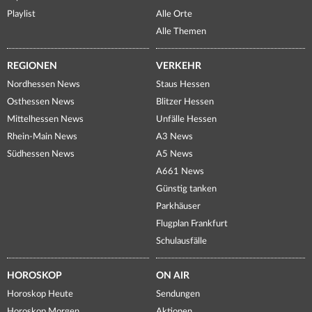
Playlist
Alle Orte
Alle Themen
REGIONEN
VERKEHR
Nordhessen News
Staus Hessen
Osthessen News
Blitzer Hessen
Mittelhessen News
Unfälle Hessen
Rhein-Main News
A3 News
Südhessen News
A5 News
A661 News
Günstig tanken
Parkhäuser
Flugplan Frankfurt
Schulausfälle
HOROSKOP
ON AIR
Horoskop Heute
Sendungen
Horoskop Morgen
Aktionen