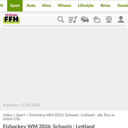
ft
Sport
Auto
Kino
Wissen
Lifestyle
Reise
Gami
Playlist
Staupilot
Wetter
Webcam
Mein
© glomex, 17.05.2026
Video
>
Sport
>
Eishockey WM 2026: Schweiz : Lettland - alle Tore in
einem Clip
Eishockey WM 2026: Schweiz : Lettland