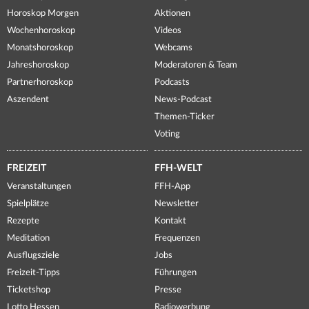
Horoskop Morgen
Aktionen
Wochenhoroskop
Videos
Monatshoroskop
Webcams
Jahreshoroskop
Moderatoren & Team
Partnerhoroskop
Podcasts
Aszendent
News-Podcast
Themen-Ticker
Voting
FREIZEIT
FFH-WELT
Veranstaltungen
FFH-App
Spielplätze
Newsletter
Rezepte
Kontakt
Meditation
Frequenzen
Ausflugsziele
Jobs
Freizeit-Tipps
Führungen
Ticketshop
Presse
Lotto Hessen
Radiowerbung