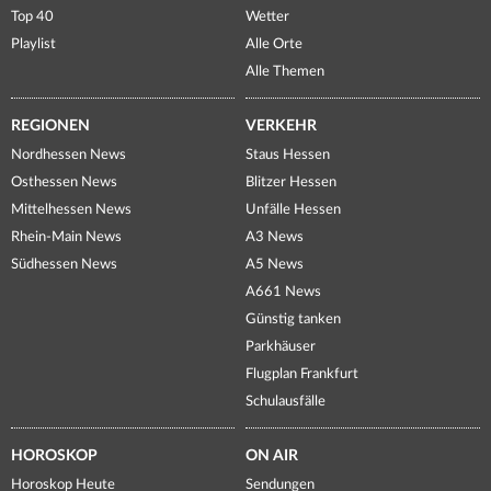
Top 40
Wetter
Playlist
Alle Orte
Alle Themen
REGIONEN
VERKEHR
Nordhessen News
Staus Hessen
Osthessen News
Blitzer Hessen
Mittelhessen News
Unfälle Hessen
Rhein-Main News
A3 News
Südhessen News
A5 News
A661 News
Günstig tanken
Parkhäuser
Flugplan Frankfurt
Schulausfälle
HOROSKOP
ON AIR
Horoskop Heute
Sendungen