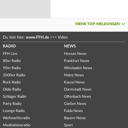
MEHR TOP-MELDUNGEN
Du bist hier:
www.FFH.de
>>>
Video
RADIO
NEWS
FFH Live
Hessen News
80er Radio
Frankfurt News
90er Radio
Wiesbaden News
2000er Radio
Mainz News
Rock Radio
Kassel News
Oldie Radio
Darmstadt News
Schlager Radio
Offenbach News
Party Radio
Gießen News
Lounge Radio
Fulda News
Weihnachtsradio
Bayern News
Meditationsradio
Sport