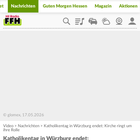
et
Nachrichten
Guten Morgen Hessen
Magazin
Aktionen
Playlist
Staupilot
Wetter
Webcam
Mein
© glomex, 17.05.2026
Video
>
Nachrichten
>
Katholikentag in Würzburg endet: Kirche ringt um
ihre Rolle
Katholikentag in Würzburg endet: