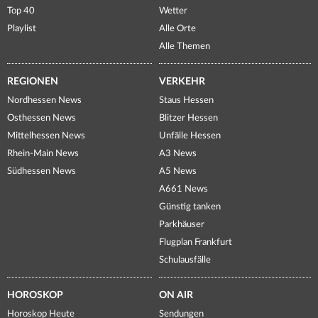
Top 40
Wetter
Playlist
Alle Orte
Alle Themen
REGIONEN
VERKEHR
Nordhessen News
Staus Hessen
Osthessen News
Blitzer Hessen
Mittelhessen News
Unfälle Hessen
Rhein-Main News
A3 News
Südhessen News
A5 News
A661 News
Günstig tanken
Parkhäuser
Flugplan Frankfurt
Schulausfälle
HOROSKOP
ON AIR
Horoskop Heute
Sendungen