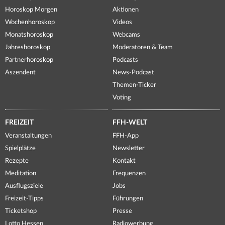
Horoskop Morgen
Aktionen
Wochenhoroskop
Videos
Monatshoroskop
Webcams
Jahreshoroskop
Moderatoren & Team
Partnerhoroskop
Podcasts
Aszendent
News-Podcast
Themen-Ticker
Voting
FREIZEIT
FFH-WELT
Veranstaltungen
FFH-App
Spielplätze
Newsletter
Rezepte
Kontakt
Meditation
Frequenzen
Ausflugsziele
Jobs
Freizeit-Tipps
Führungen
Ticketshop
Presse
Lotto Hessen
Radiowerbung