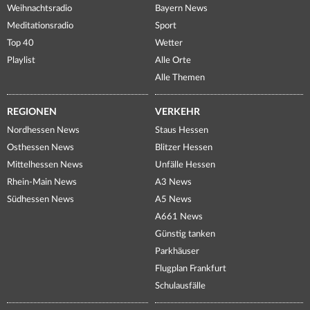
Weihnachtsradio
Bayern News
Meditationsradio
Sport
Top 40
Wetter
Playlist
Alle Orte
Alle Themen
REGIONEN
VERKEHR
Nordhessen News
Staus Hessen
Osthessen News
Blitzer Hessen
Mittelhessen News
Unfälle Hessen
Rhein-Main News
A3 News
Südhessen News
A5 News
A661 News
Günstig tanken
Parkhäuser
Flugplan Frankfurt
Schulausfälle