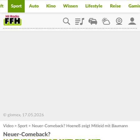
ft
Sport
Auto
Kino
Wissen
Lifestyle
Reise
Gami
Playlist
Staupilot
Wetter
Webcam
Mein
© glomex, 17.05.2026
Video
>
Sport
>
Neuer-Comeback? Hoeneß zeigt Mitleid mit Baumann
Neuer-Comeback?