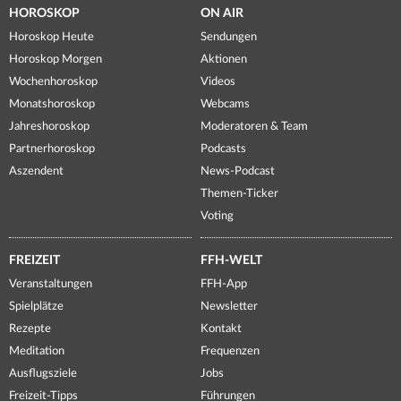
HOROSKOP
ON AIR
Horoskop Heute
Sendungen
Horoskop Morgen
Aktionen
Wochenhoroskop
Videos
Monatshoroskop
Webcams
Jahreshoroskop
Moderatoren & Team
Partnerhoroskop
Podcasts
Aszendent
News-Podcast
Themen-Ticker
Voting
FREIZEIT
FFH-WELT
Veranstaltungen
FFH-App
Spielplätze
Newsletter
Rezepte
Kontakt
Meditation
Frequenzen
Ausflugsziele
Jobs
Freizeit-Tipps
Führungen