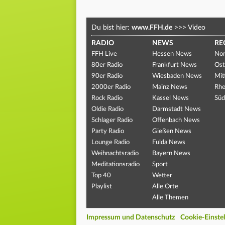
Du bist hier:
www.FFH.de
>>>
Video
RADIO
NEWS
RE
FFH Live
Hessen News
Nor
80er Radio
Frankfurt News
Ost
90er Radio
Wiesbaden News
Mit
2000er Radio
Mainz News
Rhe
Rock Radio
Kassel News
Süd
Oldie Radio
Darmstadt News
Schlager Radio
Offenbach News
Party Radio
Gießen News
Lounge Radio
Fulda News
Weihnachtsradio
Bayern News
Meditationsradio
Sport
Top 40
Wetter
Playlist
Alle Orte
Alle Themen
Impressum und Datenschutz
Cookie-Einste