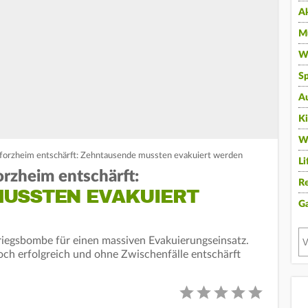
A
Mu
Wi
Sp
A
K
W
forzheim entschärft: Zehntausende mussten evakuiert werden
Li
rzheim entschärft:
Re
USSTEN EVAKUIERT
G
riegsbombe für einen massiven Evakuierungseinsatz.
ch erfolgreich und ohne Zwischenfälle entschärft