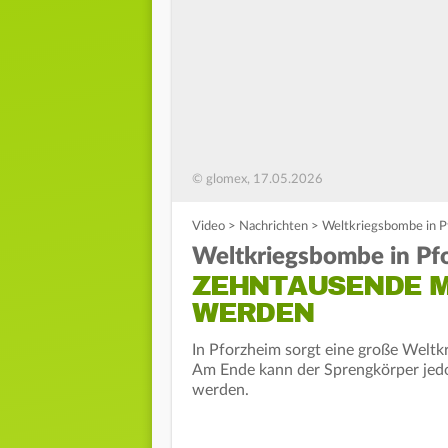
© glomex, 17.05.2026
Video
>
Nachrichten
>
Weltkriegsbombe in P
Weltkriegsbombe in Pfo
ZEHNTAUSENDE M
WERDEN
In Pforzheim sorgt eine große Weltk
Am Ende kann der Sprengkörper jedo
werden.