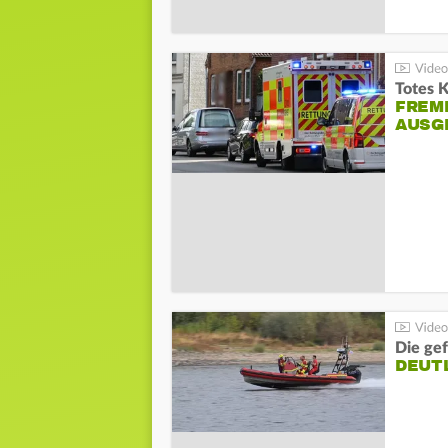
Totes 
FREM
AUSG
Die gef
DEUT