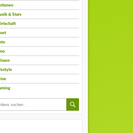
ktionen
sik & Stars
rtschaft
ort
uto
ino
issen
festyle
ise
aming