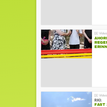
AHOR
REGE
ERIN
BEIM 
RKI:
FAST 