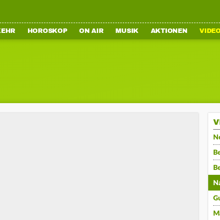
KEHR
HOROSKOP
ON AIR
MUSIK
AKTIONEN
VIDE
V
N
Be
B
N
G
M