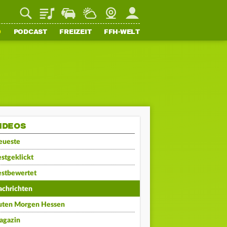
Playlist
Staupilot
Wetter
Webcam
Mein FFH
O
PODCAST
FREIZEIT
FFH-WELT
IDEOS
eueste
stgeklickt
estbewertet
achrichten
uten Morgen Hessen
agazin