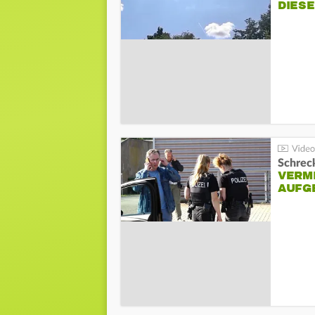
DIES
Schreck
VERM
AUFG