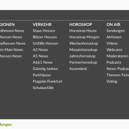
GIONEN
VERKEHR
HOROSKOP
ON AIR
dhessen News
Staus Hessen
Horoskop Heute
Sendungen
hessen News
Blitzer Hessen
Horoskop Morgen
Aktionen
telhessen News
Unfälle Hessen
Wochenhoroskop
Videos
in-Main News
A3 News
Monatshoroskop
Webcams
hessen News
A5 News
Jahreshoroskop
Moderatoren
A661 News
Partnerhoroskop
Podcasts
Günstig tanken
Aszendent
News-Podcas
Parkhäuser
Themen-Tick
Flugplan Frankfurt
Voting
Schulausfälle
llungen