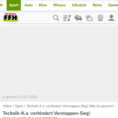
ft
Sport
Auto
Kino
Wissen
Lifestyle
Reise
Gami
Playlist
Staupilot
Wetter
Webcam
Mein
© glomex, 17.05.2026
Video
>
Sport
>
Technik-K.o. verhindert Verstappen-Sieg! Was ist passiert?
Technik-K.o. verhindert Verstappen-Sieg!