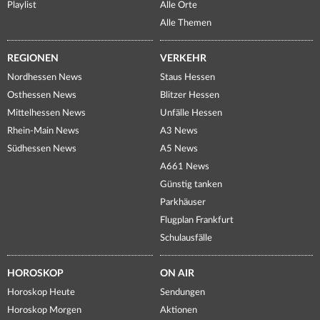
Playlist
Alle Orte
Alle Themen
REGIONEN
VERKEHR
Nordhessen News
Staus Hessen
Osthessen News
Blitzer Hessen
Mittelhessen News
Unfälle Hessen
Rhein-Main News
A3 News
Südhessen News
A5 News
A661 News
Günstig tanken
Parkhäuser
Flugplan Frankfurt
Schulausfälle
HOROSKOP
ON AIR
Horoskop Heute
Sendungen
Horoskop Morgen
Aktionen