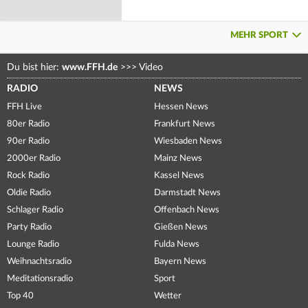
MEHR SPORT
Du bist hier:
www.FFH.de
>>>
Video
RADIO
NEWS
FFH Live
Hessen News
80er Radio
Frankfurt News
90er Radio
Wiesbaden News
2000er Radio
Mainz News
Rock Radio
Kassel News
Oldie Radio
Darmstadt News
Schlager Radio
Offenbach News
Party Radio
Gießen News
Lounge Radio
Fulda News
Weihnachtsradio
Bayern News
Meditationsradio
Sport
Top 40
Wetter