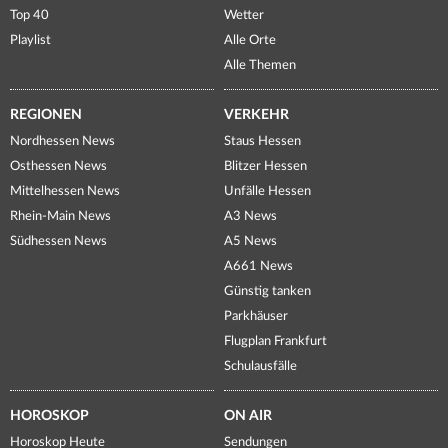
Top 40
Wetter
Playlist
Alle Orte
Alle Themen
REGIONEN
VERKEHR
Nordhessen News
Staus Hessen
Osthessen News
Blitzer Hessen
Mittelhessen News
Unfälle Hessen
Rhein-Main News
A3 News
Südhessen News
A5 News
A661 News
Günstig tanken
Parkhäuser
Flugplan Frankfurt
Schulausfälle
HOROSKOP
ON AIR
Horoskop Heute
Sendungen