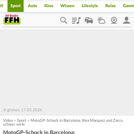
ft
Sport
Auto
Kino
Wissen
Lifestyle
Reise
Gami
Playlist
Staupilot
Wetter
Webcam
Mein
© glomex, 17.05.2026
Video
>
Sport
>
MotoGP-Schock in Barcelona: Alex Marquez und Zarco
schwer verle
MotoGP-Schock in Barcelona: