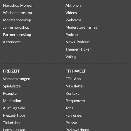
Horoskop Morgen
Aktionen
Wochenhoroskop
Videos
Monatshoroskop
Webcams
Jahreshoroskop
Moderatoren & Team
Partnerhoroskop
Podcasts
Aszendent
News-Podcast
Themen-Ticker
Voting
FREIZEIT
FFH-WELT
Veranstaltungen
FFH-App
Spielplätze
Newsletter
Rezepte
Kontakt
Meditation
Frequenzen
Ausflugsziele
Jobs
Freizeit-Tipps
Führungen
Ticketshop
Presse
Lotto Hessen
Radiowerbung