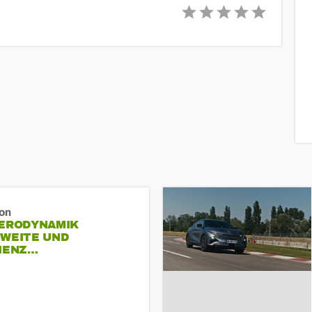
ron
AERODYNAMIK
HWEITE UND
ZIENZ…