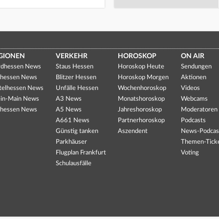
GIONEN
VERKEHR
HOROSKOP
ON AIR
dhessen News
Staus Hessen
Horoskop Heute
Sendungen
hessen News
Blitzer Hessen
Horoskop Morgen
Aktionen
telhessen News
Unfälle Hessen
Wochenhoroskop
Videos
in-Main News
A3 News
Monatshoroskop
Webcams
hessen News
A5 News
Jahreshoroskop
Moderatoren
A661 News
Partnerhoroskop
Podcasts
Günstig tanken
Aszendent
News-Podcas
Parkhäuser
Themen-Tick
Flugplan Frankfurt
Voting
Schulausfälle