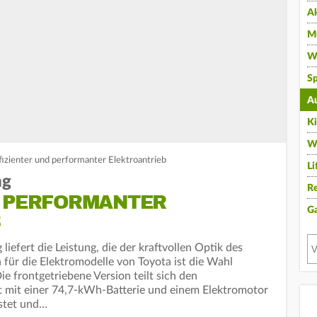
A
Mu
Wi
Sp
A
K
W
fizienter und performanter Elektroantrieb
Li
ng
Re
D PERFORMANTER
G
B
iefert die Leistung, die der kraftvollen Optik des
 für die Elektromodelle von Toyota ist die Wahl
ie frontgetriebene Version teilt sich den
t mit einer 74,7-kWh-Batterie und einem Elektromotor
istet und…