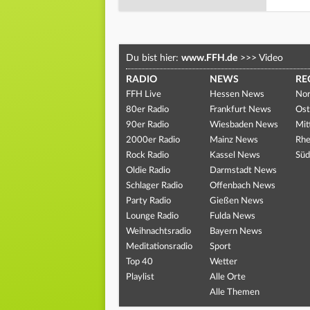
Du bist hier:
www.FFH.de
>>>
Video
RADIO
NEWS
RE
FFH Live
Hessen News
Nor
80er Radio
Frankfurt News
Ost
90er Radio
Wiesbaden News
Mit
2000er Radio
Mainz News
Rhe
Rock Radio
Kassel News
Süd
Oldie Radio
Darmstadt News
Schlager Radio
Offenbach News
Party Radio
Gießen News
Lounge Radio
Fulda News
Weihnachtsradio
Bayern News
Meditationsradio
Sport
Top 40
Wetter
Playlist
Alle Orte
Alle Themen