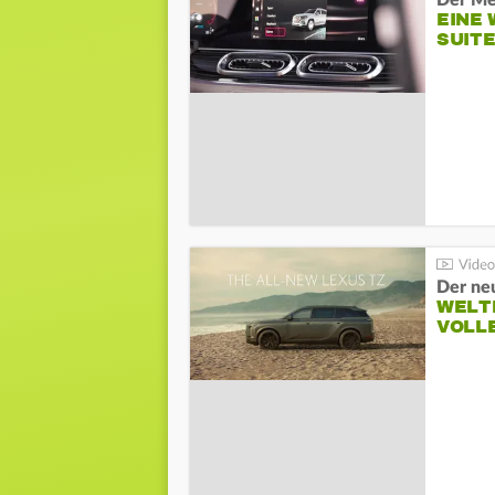
Der Me
EINE 
SUITE
Der ne
WELT
VOLL