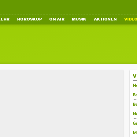
KEHR
HOROSKOP
ON AIR
MUSIK
AKTIONEN
VIDE
V
N
Be
B
N
G
M