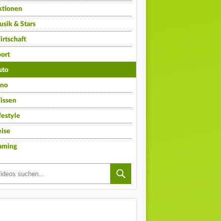
ktionen
sik & Stars
rtschaft
ort
uto
ino
issen
festyle
ise
aming