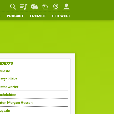
Playlist
Staupilot
Wetter
Webcam
Mein FFH
O
PODCAST
FREIZEIT
FFH-WELT
IDEOS
eueste
stgeklickt
estbewertet
achrichten
uten Morgen Hessen
agazin