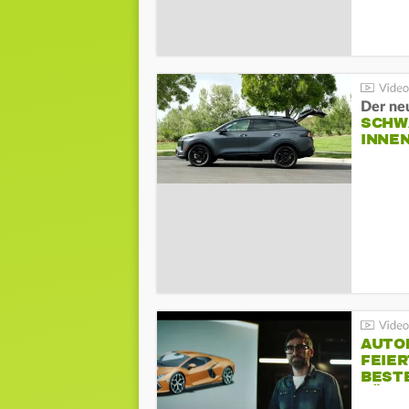
Der ne
SCHW
INNE
AUTO
FEIER
BESTE
FÜR 