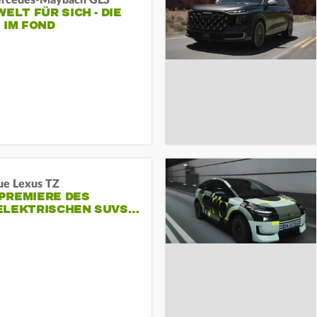
rcedes‑Maybach GLS
WELT FÜR SICH - DIE
 IM FOND
ue Lexus TZ
PREMIERE DES
ELEKTRISCHEN SUVS…