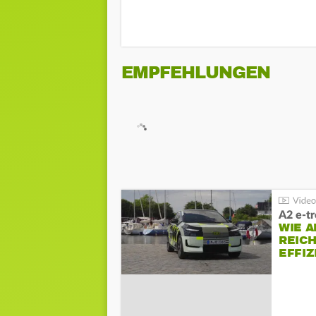
EMPFEHLUNGEN
A2 e-t
WIE 
REIC
EFFI