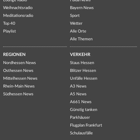
Lounge Radio
Fulda News
Weihnachtsradio
Bayern News
Meditationsradio
Sport
Top 40
Wetter
Playlist
Alle Orte
Alle Themen
REGIONEN
VERKEHR
Nordhessen News
Staus Hessen
Osthessen News
Blitzer Hessen
Mittelhessen News
Unfälle Hessen
Rhein-Main News
A3 News
Südhessen News
A5 News
A661 News
Günstig tanken
Parkhäuser
Flugplan Frankfurt
Schulausfälle