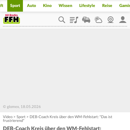
ft
Sport
Auto
Kino
Wissen
Lifestyle
Reise
Gami
Playlist
Staupilot
Wetter
Webcam
Mein
© glomex, 18.05.2026
Video
>
Sport
>
DEB-Coach Kreis über den WM-Fehlstart: "Das ist
frustrierend"
DEB-Coach Kreis über den WM-Fehlstart: