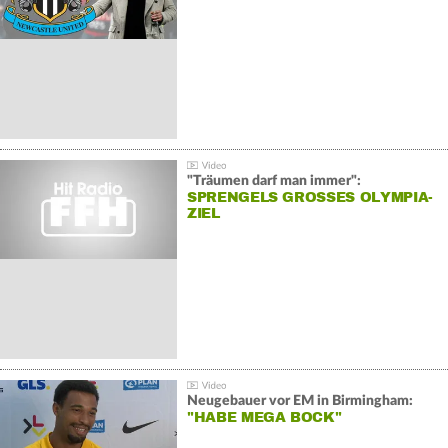
"Träumen darf man immer":
SPRENGELS GROSSES OLYMPIA-Z
IEL
Neugebauer vor EM in Birmingham:
"HABE MEGA BOCK"