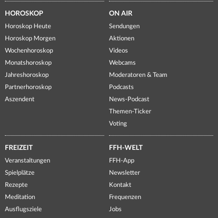
HOROSKOP
ON AIR
Horoskop Heute
Sendungen
Horoskop Morgen
Aktionen
Wochenhoroskop
Videos
Monatshoroskop
Webcams
Jahreshoroskop
Moderatoren & Team
Partnerhoroskop
Podcasts
Aszendent
News-Podcast
Themen-Ticker
Voting
FREIZEIT
FFH-WELT
Veranstaltungen
FFH-App
Spielplätze
Newsletter
Rezepte
Kontakt
Meditation
Frequenzen
Ausflugsziele
Jobs