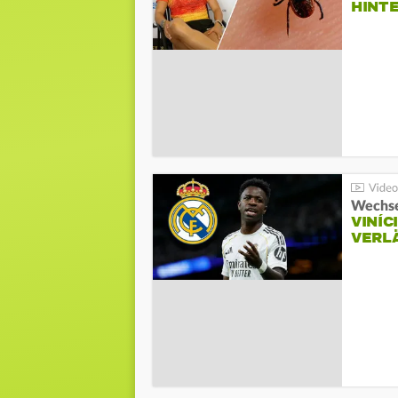
HINT
Wechse
VINÍC
VERL