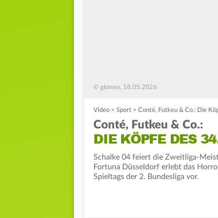
© glomex, 18.05.2026
Video
>
Sport
>
Conté, Futkeu & Co.: Die Köp
Conté, Futkeu & Co.:
DIE KÖPFE DES 34
Schalke 04 feiert die Zweitliga-Meis
Fortuna Düsseldorf erlebt das Horror
Spieltags der 2. Bundesliga vor.