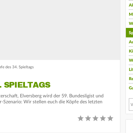
A
Mu
Wi
Sp
A
K
W
fe des 34. Spieltags
Li
Re
. SPIELTAGS
G
terschaft, Elversberg wird der 59. Bundesligist und
-Szenario: Wir stellen euch die Köpfe des letzten