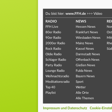
Du bist hier:
www.FFH.de
>>>
Video
RADIO
NEWS
RE
FFH Live
Hessen News
Nor
80er Radio
Frankfurt News
Ost
90er Radio
Wiesbaden News
Mit
2000er Radio
Mainz News
Rhe
Rock Radio
Kassel News
Süd
Oldie Radio
Darmstadt News
Schlager Radio
Offenbach News
Party Radio
Gießen News
Lounge Radio
Fulda News
Weihnachtsradio
Bayern News
Meditationsradio
Sport
Top 40
Wetter
Playlist
Alle Orte
Alle Themen
Impressum und Datenschutz
Cookie-Einste