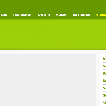
KEHR
HOROSKOP
ON AIR
MUSIK
AKTIONEN
VIDE
V
N
Be
B
N
G
M