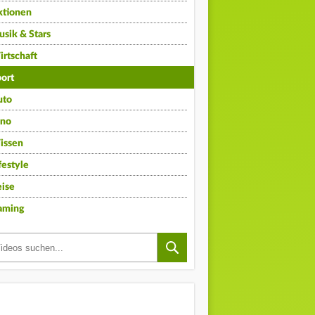
ktionen
sik & Stars
rtschaft
ort
uto
ino
issen
festyle
ise
aming