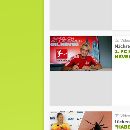
Nächste
1. FC
NEVE
Lücken
"HABE