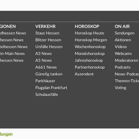
GIONEN
VERKEHR
HOROSKOP
ON AIR
dhessen News
Staus Hessen
Horoskop Heute
Sendungen
hessen News
Blitzer Hessen
Horoskop Morgen
Aktionen
telhessen News
Unfälle Hessen
Wochenhoroskop
Videos
in-Main News
A3 News
Monatshoroskop
Webcams
hessen News
A5 News
Jahreshoroskop
Moderatoren
A661 News
Partnerhoroskop
Podcasts
Günstig tanken
Aszendent
News-Podcas
Parkhäuser
Themen-Tick
Flugplan Frankfurt
Voting
Schulausfälle
llungen