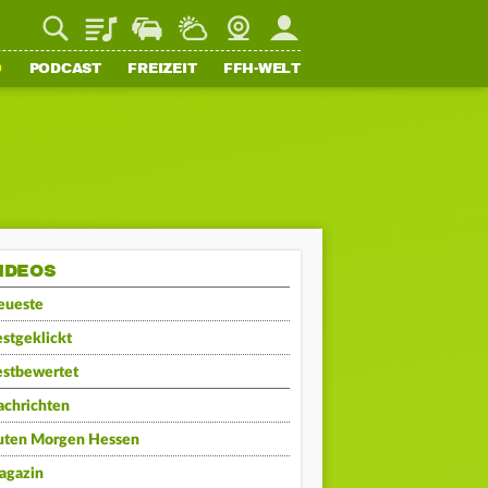
Playlist
Staupilot
Wetter
Webcam
Mein FFH
O
PODCAST
FREIZEIT
FFH-WELT
IDEOS
eueste
stgeklickt
estbewertet
achrichten
uten Morgen Hessen
agazin