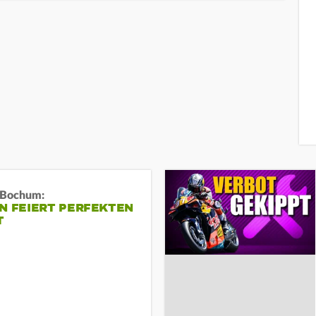
n Bochum:
N FEIERT PERFEKTEN
T