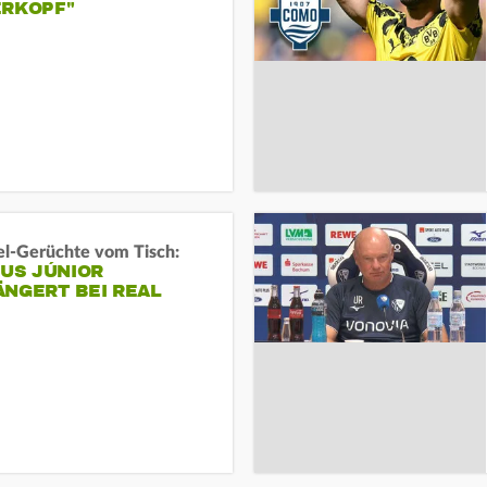
ERKOPF"
l-Gerüchte vom Tisch:
IUS JÚNIOR
ÄNGERT BEI REAL