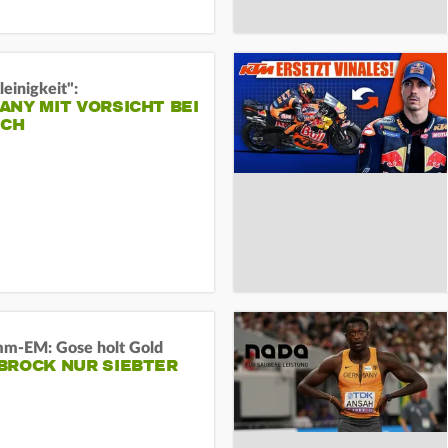
leinigkeit":
NY MIT VORSICHT BEI
ICH
m-EM: Gose holt Gold
BROCK NUR SIEBTER