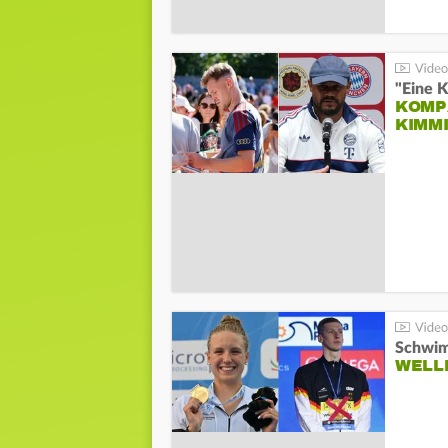
"Eine K
KOMPA
KIMM
Schwim
WELL