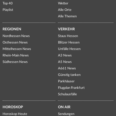
Top 40
Wetter
Playlist
Alle Orte
Alle Themen
REGIONEN
VERKEHR
Nordhessen News
Staus Hessen
Osthessen News
Blitzer Hessen
Mittelhessen News
Unfälle Hessen
Rhein-Main News
A3 News
Südhessen News
A5 News
A661 News
Günstig tanken
Parkhäuser
Flugplan Frankfurt
Schulausfälle
HOROSKOP
ON AIR
Horoskop Heute
Sendungen