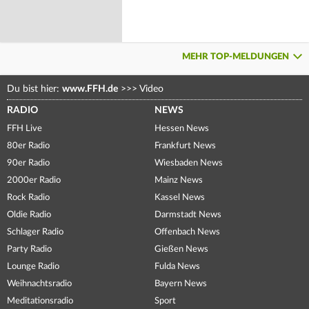
MEHR TOP-MELDUNGEN
Du bist hier:
www.FFH.de
>>>
Video
RADIO
NEWS
FFH Live
Hessen News
80er Radio
Frankfurt News
90er Radio
Wiesbaden News
2000er Radio
Mainz News
Rock Radio
Kassel News
Oldie Radio
Darmstadt News
Schlager Radio
Offenbach News
Party Radio
Gießen News
Lounge Radio
Fulda News
Weihnachtsradio
Bayern News
Meditationsradio
Sport