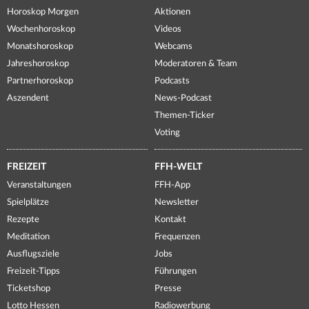
Horoskop Morgen
Aktionen
Wochenhoroskop
Videos
Monatshoroskop
Webcams
Jahreshoroskop
Moderatoren & Team
Partnerhoroskop
Podcasts
Aszendent
News-Podcast
Themen-Ticker
Voting
FREIZEIT
FFH-WELT
Veranstaltungen
FFH-App
Spielplätze
Newsletter
Rezepte
Kontakt
Meditation
Frequenzen
Ausflugsziele
Jobs
Freizeit-Tipps
Führungen
Ticketshop
Presse
Lotto Hessen
Radiowerbung