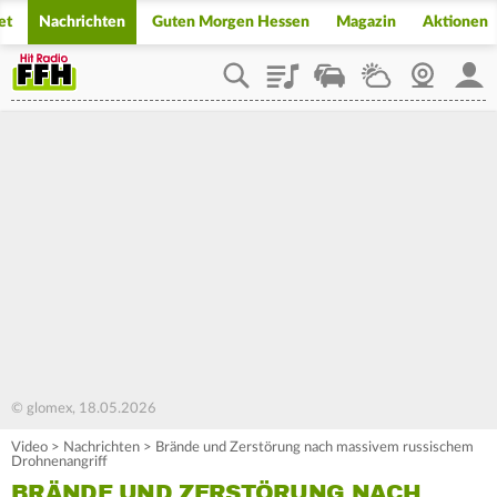
et
Nachrichten
Guten Morgen Hessen
Magazin
Aktionen
Playlist
Staupilot
Wetter
Webcam
Mein
© glomex, 18.05.2026
Video
>
Nachrichten
>
Brände und Zerstörung nach massivem russischem
Drohnenangriff
BRÄNDE UND ZERSTÖRUNG NACH