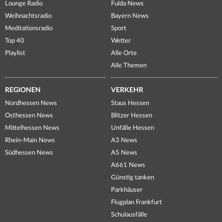
Lounge Radio
Fulda News
Weihnachtsradio
Bayern News
Meditationsradio
Sport
Top 40
Wetter
Playlist
Alle Orte
Alle Themen
REGIONEN
VERKEHR
Nordhessen News
Staus Hessen
Osthessen News
Blitzer Hessen
Mittelhessen News
Unfälle Hessen
Rhein-Main News
A3 News
Südhessen News
A5 News
A661 News
Günstig tanken
Parkhäuser
Flugplan Frankfurt
Schulausfälle