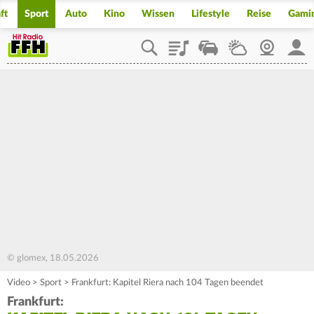
ft
Sport
Auto
Kino
Wissen
Lifestyle
Reise
Gami
Playlist
Staupilot
Wetter
Webcam
Mein
© glomex, 18.05.2026
Video
>
Sport
>
Frankfurt: Kapitel Riera nach 104 Tagen beendet
Frankfurt: