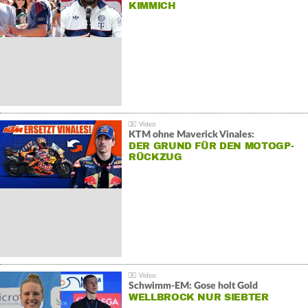
KIMMICH
KTM ohne Maverick Vinales:
DER GRUND FÜR DEN MOTOGP-
RÜCKZUG
Schwimm-EM: Gose holt Gold
WELLBROCK NUR SIEBTER