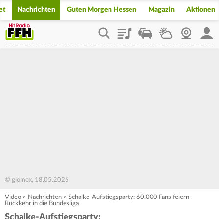
et
Nachrichten
Guten Morgen Hessen
Magazin
Aktionen
Playlist
Staupilot
Wetter
Webcam
Mein
© glomex, 18.05.2026
Video
>
Nachrichten
>
Schalke-Aufstiegsparty: 60.000 Fans feiern
Rückkehr in die Bundesliga
Schalke-Aufstiegsparty: