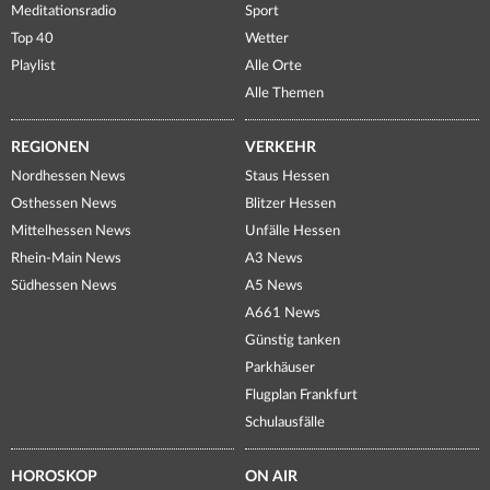
Meditationsradio
Sport
Top 40
Wetter
Playlist
Alle Orte
Alle Themen
REGIONEN
VERKEHR
Nordhessen News
Staus Hessen
Osthessen News
Blitzer Hessen
Mittelhessen News
Unfälle Hessen
Rhein-Main News
A3 News
Südhessen News
A5 News
A661 News
Günstig tanken
Parkhäuser
Flugplan Frankfurt
Schulausfälle
HOROSKOP
ON AIR