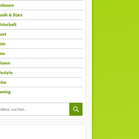
ktionen
sik & Stars
rtschaft
ort
uto
ino
issen
festyle
ise
aming