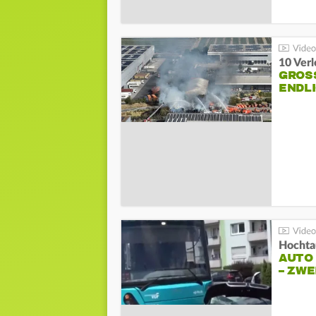
10 Ver
GROSS
NDLI
Hochta
AUTO
– ZW