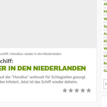
A
Mu
Wi
Sp
A
K
W
schiff: «Hondius» wieder in den Niederlanden
Li
hiff:
Re
ER IN DEN NIEDERLANDEN
G
f der "Hondius" weltweit für Schlagzeilen gesorgt.
 infiziert. Jetzt ist das Schiff wieder daheim.