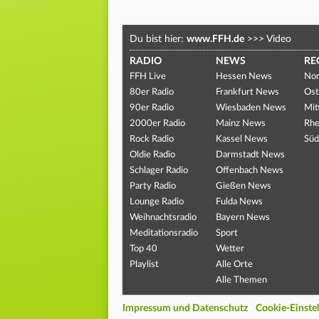
Du bist hier:
www.FFH.de
>>>
Video
RADIO
NEWS
RE
FFH Live
Hessen News
Nor
80er Radio
Frankfurt News
Ost
90er Radio
Wiesbaden News
Mit
2000er Radio
Mainz News
Rhe
Rock Radio
Kassel News
Süd
Oldie Radio
Darmstadt News
Schlager Radio
Offenbach News
Party Radio
Gießen News
Lounge Radio
Fulda News
Weihnachtsradio
Bayern News
Meditationsradio
Sport
Top 40
Wetter
Playlist
Alle Orte
Alle Themen
Impressum und Datenschutz
Cookie-Einste