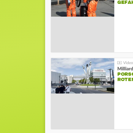
GEFA
Millia
PORSC
ROTE