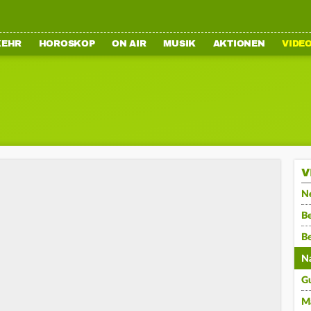
KEHR
HOROSKOP
ON AIR
MUSIK
AKTIONEN
VIDE
V
N
Be
B
N
G
M