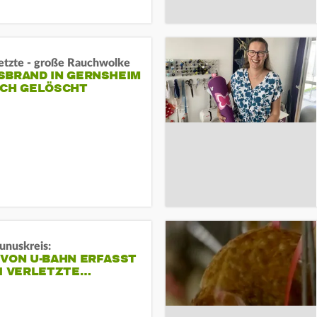
letzte - große Rauchwolke
BRAND IN GERNSHEIM E
CH GELÖSCHT
unuskreis:
 VON U-BAHN ERFASST
EI VERLETZTE…