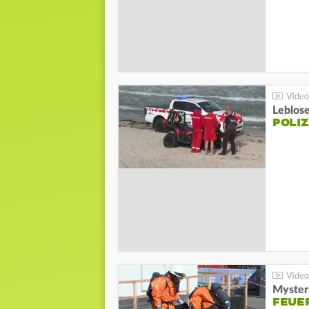
Leblos
POLIZ
Mysteri
FEUE