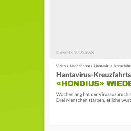
© glomex, 18.05.2026
Video
>
Nachrichten
>
Hantavirus-Kreuzfahrt
Hantavirus-Kreuzfahrtsc
«HONDIUS» WIED
Wochenlang hat der Virusausbruch au
Drei Menschen starben, etliche wurden