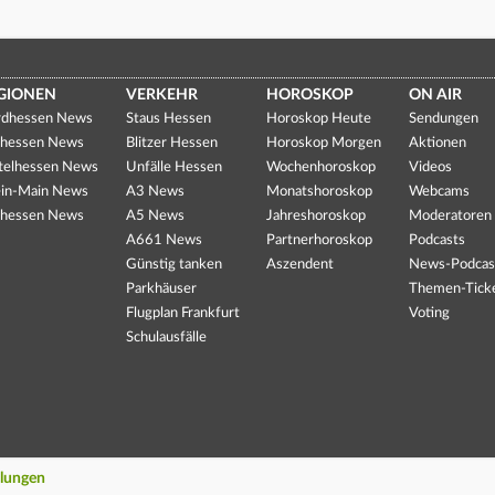
GIONEN
VERKEHR
HOROSKOP
ON AIR
dhessen News
Staus Hessen
Horoskop Heute
Sendungen
hessen News
Blitzer Hessen
Horoskop Morgen
Aktionen
telhessen News
Unfälle Hessen
Wochenhoroskop
Videos
in-Main News
A3 News
Monatshoroskop
Webcams
hessen News
A5 News
Jahreshoroskop
Moderatoren
A661 News
Partnerhoroskop
Podcasts
Günstig tanken
Aszendent
News-Podcas
Parkhäuser
Themen-Tick
Flugplan Frankfurt
Voting
Schulausfälle
llungen