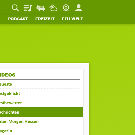
Playlist
Staupilot
Wetter
Webcam
Mein FFH
O
PODCAST
FREIZEIT
FFH-WELT
IDEOS
eueste
stgeklickt
estbewertet
achrichten
uten Morgen Hessen
agazin