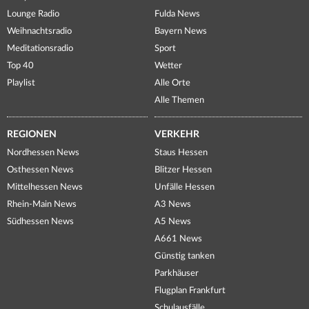
Lounge Radio
Fulda News
Weihnachtsradio
Bayern News
Meditationsradio
Sport
Top 40
Wetter
Playlist
Alle Orte
Alle Themen
REGIONEN
VERKEHR
Nordhessen News
Staus Hessen
Osthessen News
Blitzer Hessen
Mittelhessen News
Unfälle Hessen
Rhein-Main News
A3 News
Südhessen News
A5 News
A661 News
Günstig tanken
Parkhäuser
Flugplan Frankfurt
Schulausfälle