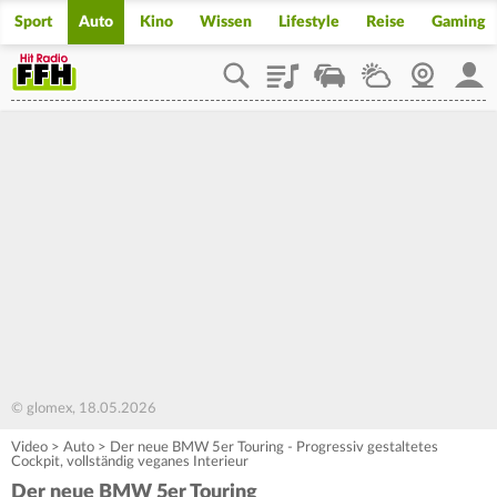
Sport
Auto
Kino
Wissen
Lifestyle
Reise
Gaming
Playlist
Staupilot
Wetter
Webcam
Mein
© glomex, 18.05.2026
Video
>
Auto
>
Der neue BMW 5er Touring - Progressiv gestaltetes
Cockpit, vollständig veganes Interieur
Der neue BMW 5er Touring