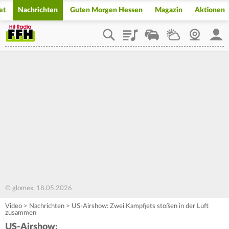
et
Nachrichten
Guten Morgen Hessen
Magazin
Aktionen
Playlist
Staupilot
Wetter
Webcam
Mein
© glomex, 18.05.2026
Video
>
Nachrichten
>
US-Airshow: Zwei Kampfjets stoßen in der Luft
zusammen
US-Airshow: