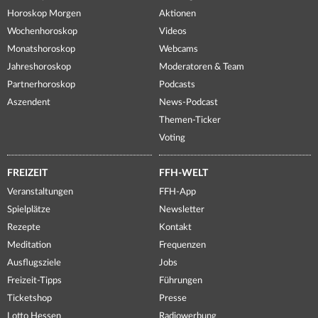
Horoskop Morgen
Aktionen
Wochenhoroskop
Videos
Monatshoroskop
Webcams
Jahreshoroskop
Moderatoren & Team
Partnerhoroskop
Podcasts
Aszendent
News-Podcast
Themen-Ticker
Voting
FREIZEIT
FFH-WELT
Veranstaltungen
FFH-App
Spielplätze
Newsletter
Rezepte
Kontakt
Meditation
Frequenzen
Ausflugsziele
Jobs
Freizeit-Tipps
Führungen
Ticketshop
Presse
Lotto Hessen
Radiowerbung