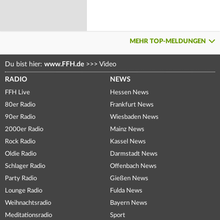
MEHR TOP-MELDUNGEN
Du bist hier:
www.FFH.de
>>>
Video
RADIO
NEWS
FFH Live
Hessen News
80er Radio
Frankfurt News
90er Radio
Wiesbaden News
2000er Radio
Mainz News
Rock Radio
Kassel News
Oldie Radio
Darmstadt News
Schlager Radio
Offenbach News
Party Radio
Gießen News
Lounge Radio
Fulda News
Weihnachtsradio
Bayern News
Meditationsradio
Sport