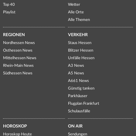
Top 40
Wetter
Playlist
Alle Orte
Alle Themen
REGIONEN
VERKEHR
Nordhessen News
Staus Hessen
Osthessen News
Blitzer Hessen
Mittelhessen News
Unfälle Hessen
Rhein-Main News
A3 News
Südhessen News
A5 News
A661 News
Günstig tanken
Parkhäuser
Flugplan Frankfurt
Schulausfälle
HOROSKOP
ON AIR
Horoskop Heute
Sendungen