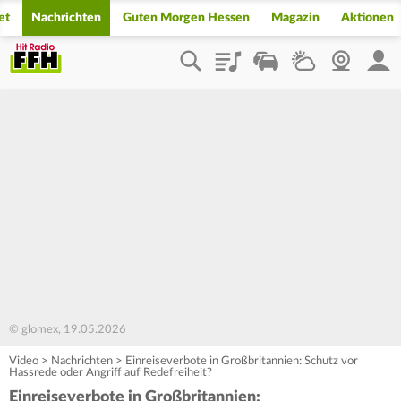
et
Nachrichten
Guten Morgen Hessen
Magazin
Aktionen
Playlist
Staupilot
Wetter
Webcam
Mein
© glomex, 19.05.2026
Video
>
Nachrichten
>
Einreiseverbote in Großbritannien: Schutz vor
Hassrede oder Angriff auf Redefreiheit?
Einreiseverbote in Großbritannien: