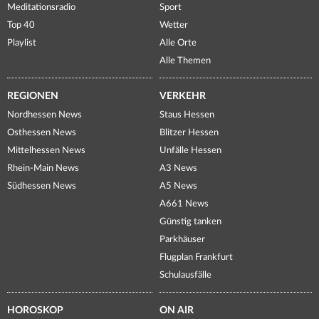
Meditationsradio
Sport
Top 40
Wetter
Playlist
Alle Orte
Alle Themen
REGIONEN
VERKEHR
Nordhessen News
Staus Hessen
Osthessen News
Blitzer Hessen
Mittelhessen News
Unfälle Hessen
Rhein-Main News
A3 News
Südhessen News
A5 News
A661 News
Günstig tanken
Parkhäuser
Flugplan Frankfurt
Schulausfälle
HOROSKOP
ON AIR