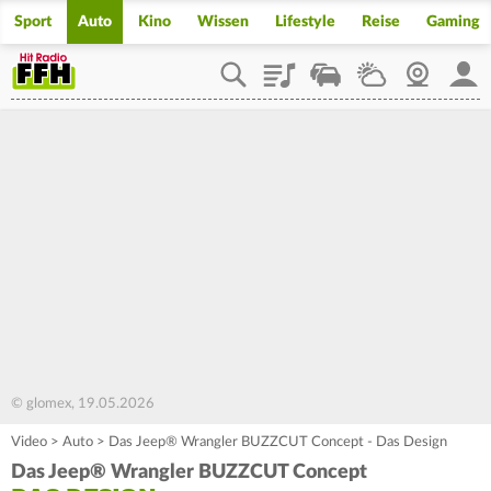
Sport
Auto
Kino
Wissen
Lifestyle
Reise
Gaming
Playlist
Staupilot
Wetter
Webcam
Mein
© glomex, 19.05.2026
Video
>
Auto
>
Das Jeep® Wrangler BUZZCUT Concept - Das Design
Das Jeep® Wrangler BUZZCUT Concept