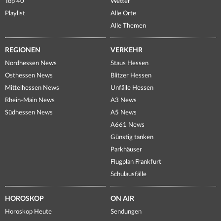
Top 40
Wetter
Playlist
Alle Orte
Alle Themen
REGIONEN
VERKEHR
Nordhessen News
Staus Hessen
Osthessen News
Blitzer Hessen
Mittelhessen News
Unfälle Hessen
Rhein-Main News
A3 News
Südhessen News
A5 News
A661 News
Günstig tanken
Parkhäuser
Flugplan Frankfurt
Schulausfälle
HOROSKOP
ON AIR
Horoskop Heute
Sendungen