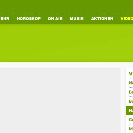
KEHR
HOROSKOP
ON AIR
MUSIK
AKTIONEN
VIDE
V
N
Be
B
N
G
M