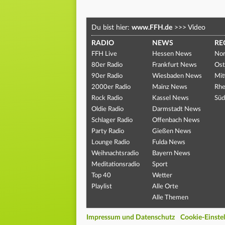
Du bist hier:
www.FFH.de
>>>
Video
RADIO
NEWS
RE
FFH Live
Hessen News
Nor
80er Radio
Frankfurt News
Ost
90er Radio
Wiesbaden News
Mit
2000er Radio
Mainz News
Rhe
Rock Radio
Kassel News
Süd
Oldie Radio
Darmstadt News
Schlager Radio
Offenbach News
Party Radio
Gießen News
Lounge Radio
Fulda News
Weihnachtsradio
Bayern News
Meditationsradio
Sport
Top 40
Wetter
Playlist
Alle Orte
Alle Themen
Impressum und Datenschutz
Cookie-Einste