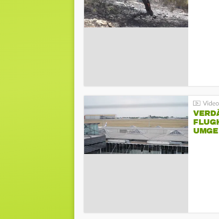
VERD
FLUGH
UMGE