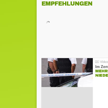
EMPFEHLUNGEN
Im Zen
MEHR
NIED