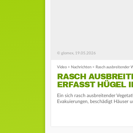
© glomex, 19.05.2026
Video
>
Nachrichten
>
Rasch ausbreitender W
RASCH AUSBREI
ERFASST HÜGEL 
Ein sich rasch ausbreitender Vegetat
Evakuierungen, beschädigt Häuser und