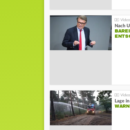
Nach Un
BAREI
NTSC
WARN