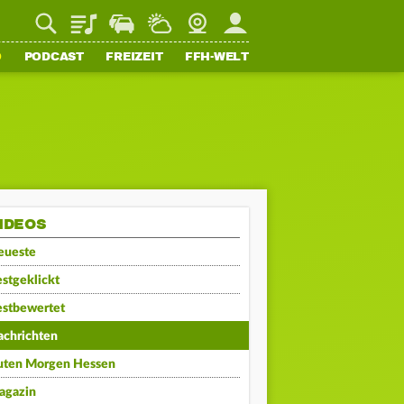
Playlist
Staupilot
Wetter
Webcam
Mein FFH
O
PODCAST
FREIZEIT
FFH-WELT
IDEOS
eueste
stgeklickt
estbewertet
achrichten
uten Morgen Hessen
agazin