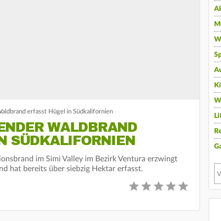
A
Mu
Wi
Sp
A
K
W
aldbrand erfasst Hügel in Südkalifornien
Li
TENDER WALDBRAND
Re
IN SÜDKALIFORNIEN
G
ionsbrand im Simi Valley im Bezirk Ventura erzwingt
 hat bereits über siebzig Hektar erfasst.