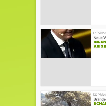
Neue V
INFA
KRIS
Brände
SCHÄ