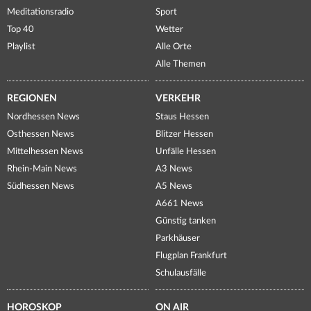
Meditationsradio
Sport
Top 40
Wetter
Playlist
Alle Orte
Alle Themen
REGIONEN
VERKEHR
Nordhessen News
Staus Hessen
Osthessen News
Blitzer Hessen
Mittelhessen News
Unfälle Hessen
Rhein-Main News
A3 News
Südhessen News
A5 News
A661 News
Günstig tanken
Parkhäuser
Flugplan Frankfurt
Schulausfälle
HOROSKOP
ON AIR