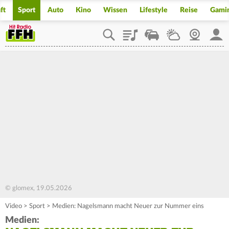
ft
Sport
Auto
Kino
Wissen
Lifestyle
Reise
Gami
Playlist
Staupilot
Wetter
Webcam
Mein
© glomex, 19.05.2026
Video
>
Sport
>
Medien: Nagelsmann macht Neuer zur Nummer eins
Medien: