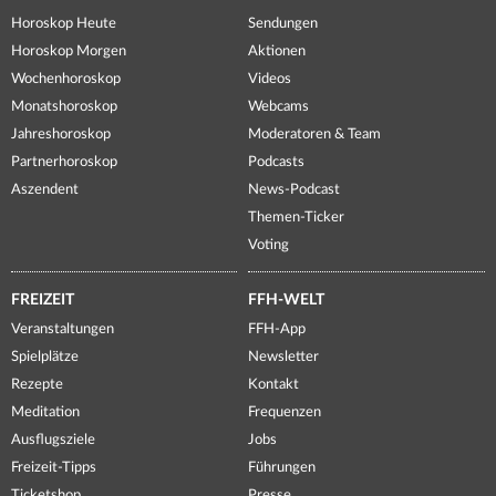
Horoskop Heute
Sendungen
Horoskop Morgen
Aktionen
Wochenhoroskop
Videos
Monatshoroskop
Webcams
Jahreshoroskop
Moderatoren & Team
Partnerhoroskop
Podcasts
Aszendent
News-Podcast
Themen-Ticker
Voting
FREIZEIT
FFH-WELT
Veranstaltungen
FFH-App
Spielplätze
Newsletter
Rezepte
Kontakt
Meditation
Frequenzen
Ausflugsziele
Jobs
Freizeit-Tipps
Führungen
Ticketshop
Presse