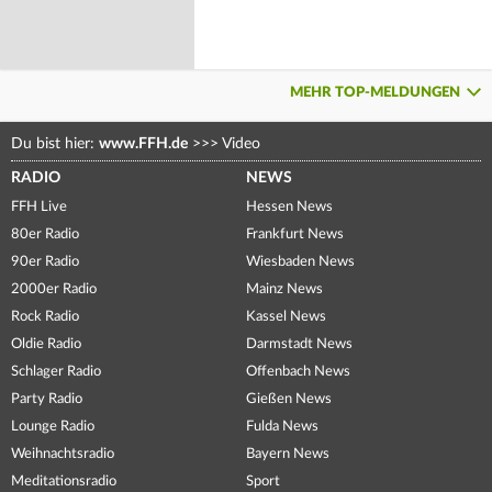
MEHR TOP-MELDUNGEN
Du bist hier:
www.FFH.de
>>>
Video
RADIO
NEWS
FFH Live
Hessen News
80er Radio
Frankfurt News
90er Radio
Wiesbaden News
2000er Radio
Mainz News
Rock Radio
Kassel News
Oldie Radio
Darmstadt News
Schlager Radio
Offenbach News
Party Radio
Gießen News
Lounge Radio
Fulda News
Weihnachtsradio
Bayern News
Meditationsradio
Sport