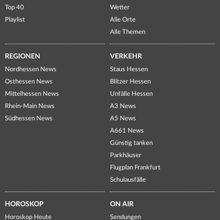
Top 40
Wetter
Playlist
Alle Orte
Alle Themen
REGIONEN
VERKEHR
Nordhessen News
Staus Hessen
Osthessen News
Blitzer Hessen
Mittelhessen News
Unfälle Hessen
Rhein-Main News
A3 News
Südhessen News
A5 News
A661 News
Günstig tanken
Parkhäuser
Flugplan Frankfurt
Schulausfälle
HOROSKOP
ON AIR
Horoskop Heute
Sendungen