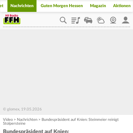
et
Nachrichten
Guten Morgen Hessen
Magazin
Aktionen
Playlist
Staupilot
Wetter
Webcam
Mein
© glomex, 19.05.2026
Video
>
Nachrichten
>
Bundespräsident auf Knien: Steinmeier reinigt
Stolpersteine
Bundespräsident auf Knien: