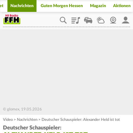
et
Nachrichten
Guten Morgen Hessen
Magazin
Aktionen
Playlist
Staupilot
Wetter
Webcam
Mein
© glomex, 19.05.2026
Video
>
Nachrichten
>
Deutscher Schauspieler: Alexander Held ist tot
Deutscher Schauspieler: