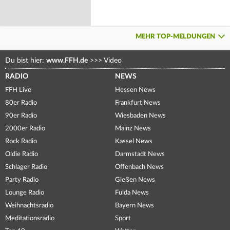
MEHR TOP-MELDUNGEN
Du bist hier:
www.FFH.de
>>>
Video
RADIO
NEWS
FFH Live
Hessen News
80er Radio
Frankfurt News
90er Radio
Wiesbaden News
2000er Radio
Mainz News
Rock Radio
Kassel News
Oldie Radio
Darmstadt News
Schlager Radio
Offenbach News
Party Radio
Gießen News
Lounge Radio
Fulda News
Weihnachtsradio
Bayern News
Meditationsradio
Sport