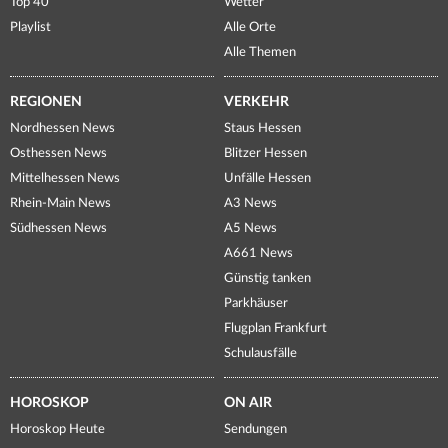
Top 40
Wetter
Playlist
Alle Orte
Alle Themen
REGIONEN
VERKEHR
Nordhessen News
Staus Hessen
Osthessen News
Blitzer Hessen
Mittelhessen News
Unfälle Hessen
Rhein-Main News
A3 News
Südhessen News
A5 News
A661 News
Günstig tanken
Parkhäuser
Flugplan Frankfurt
Schulausfälle
HOROSKOP
ON AIR
Horoskop Heute
Sendungen