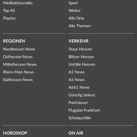
Meditationsradio
Sport
Top 40
Wetter
Playlist
Alle Orte
Alle Themen
REGIONEN
VERKEHR
Nordhessen News
Staus Hessen
Osthessen News
Blitzer Hessen
Mittelhessen News
Unfälle Hessen
Rhein-Main News
A3 News
Südhessen News
A5 News
A661 News
Günstig tanken
Parkhäuser
Flugplan Frankfurt
Schulausfälle
HOROSKOP
ON AIR