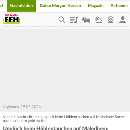
et
Nachrichten
Guten Morgen Hessen
Magazin
Aktionen
Playlist
Staupilot
Wetter
Webcam
Mein
© glomex, 19.05.2026
Video
>
Nachrichten
>
Unglück beim Höhlentauchen auf Malediven: Suche
nach Italienern geht weiter
Unglück beim Höhlentauchen auf Malediven: