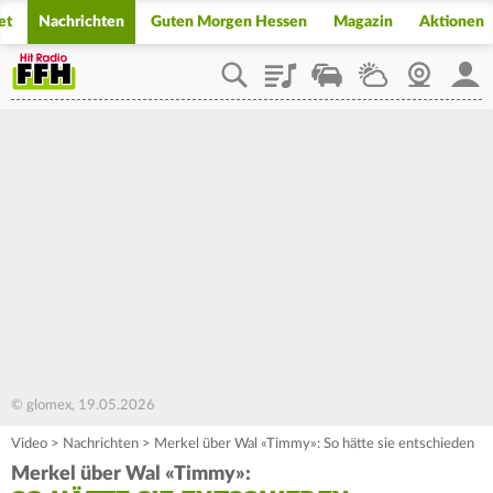
et
Nachrichten
Guten Morgen Hessen
Magazin
Aktionen
Playlist
Staupilot
Wetter
Webcam
Mein
© glomex, 19.05.2026
Video
>
Nachrichten
>
Merkel über Wal «Timmy»: So hätte sie entschieden
Merkel über Wal «Timmy»: