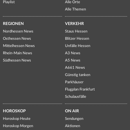
Playlist
Alle Orte
Alle Themen
REGIONEN
VERKEHR
Nordhessen News
Staus Hessen
Osthessen News
Blitzer Hessen
Mittelhessen News
Unfälle Hessen
Rhein-Main News
A3 News
Südhessen News
A5 News
A661 News
Günstig tanken
Parkhäuser
Flugplan Frankfurt
Schulausfälle
HOROSKOP
ON AIR
Horoskop Heute
Sendungen
Horoskop Morgen
Aktionen