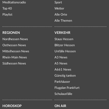
Meditationsradio
Sport
Top 40
Wetter
Playlist
Alle Orte
Alle Themen
REGIONEN
VERKEHR
Nordhessen News
Staus Hessen
Osthessen News
Blitzer Hessen
Mittelhessen News
Unfälle Hessen
Rhein-Main News
A3 News
Südhessen News
A5 News
A661 News
Günstig tanken
Parkhäuser
Flugplan Frankfurt
Schulausfälle
HOROSKOP
ON AIR