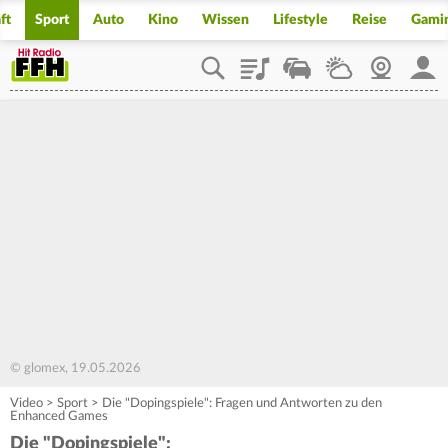
ft
Sport
Auto
Kino
Wissen
Lifestyle
Reise
Gami
Playlist
Staupilot
Wetter
Webcam
Mein
© glomex, 19.05.2026
Video
>
Sport
>
Die "Dopingspiele": Fragen und Antworten zu den
Enhanced Games
Die "Dopingspiele":